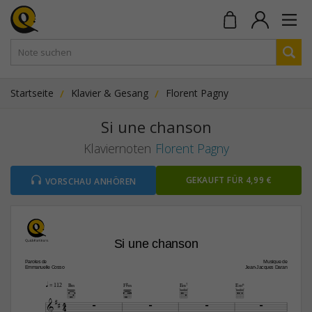
Startseite
Klavier & Gesang
Florent Pagny
Si une chanson
Klaviernoten
Florent Pagny
GEKAUFT FÜR 4,99 €
VORSCHAU ANHÖREN
Si une chanson
Paroles de 
Musique de
Emmanuelle Cosso
Jean-Jacques Daran
q
B‹
F©‹
E‹7
E‹6
 = 112

4





4
