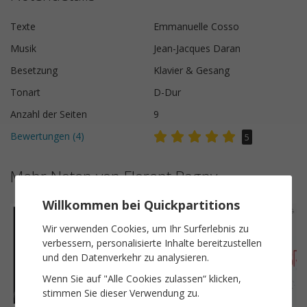
Texte
Emmanuelle Cosso
Musik
Jean-Jacques Daran
Besetzung
Klavier & Gesang
Tonart
D-Dur
Anzahl der Seiten
9
Bewertungen (
4
)
5
Mehr Noten von Florent Pagny
Willkommen bei Quickpartitions
Wir verwenden Cookies, um Ihr Surferlebnis zu
verbessern, personalisierte Inhalte bereitzustellen
und den Datenverkehr zu analysieren.
Wenn Sie auf "Alle Cookies zulassen“ klicken,
stimmen Sie dieser Verwendung zu.