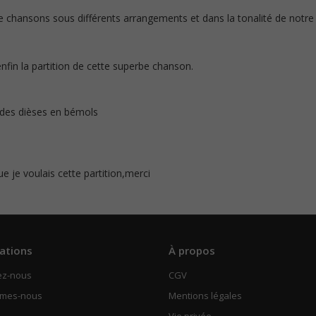
chansons sous différents arrangements et dans la tonalité de notre c
nfin la partition de cette superbe chanson.
 des dièses en bémols
e je voulais cette partition,merci
ations
À propos
ez-nous
CGV
mmes-nous
Mentions légales