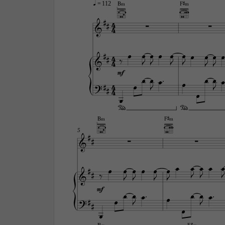
q
B‹
F©‹
 = 112

4



4












4






4




mf






4






4




B‹
F©‹

5

































mf










