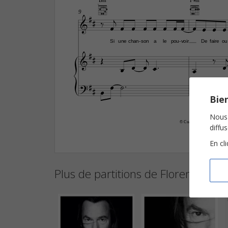
B‹
F©‹

9

















Si
une
chan
son
a
le
pou
voir
De
faire
ou
-
-
























Bien
Nous 
© Cuadrada Productions et S
diffu
En cl
Plus de partitions de Florent Pagn