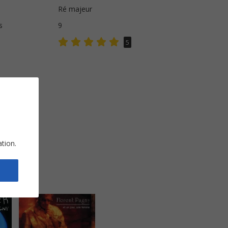
Ré majeur
s
9
5
ation.