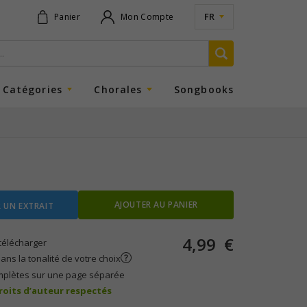
FR
Panier
Mon Compte
Catégories
Chorales
Songbooks
AJOUTER AU PANIER
 UN EXTRAIT
4,99
€
télécharger
ans la tonalité de votre choix
mplètes sur une page séparée
droits d’auteur respectés