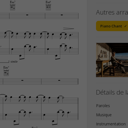
E‹7
E‹6
Autres arr



Piano Chant





































simile
Em7


Détails de l


















Paroles










Musique


Instrumentation