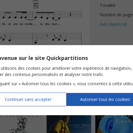
Em7
Tonalité











Nombre de page
Avis clients (
4
)
bli
er
une
se
conde
la
dou
leur
-
-
-
-

























venue sur le site Quickpartitions
utilisons des cookies pour améliorer votre expérience de navigation,
cherzo Production
ser des contenus personnalisés et analyser notre trafic.
iquant sur « Autoriser tous les cookies », vous consentez à cette utilis
Continuer sans accepter
Autoriser tous les cookies
y