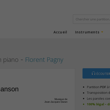
Accueil
Instruments
-
n piano
Florent Pagny
ÉCOUTER
Partition
PDF
à 
hanson
Transposition d
Les paroles co
Musique de
Jean-Jacques Daran
100% légal – 