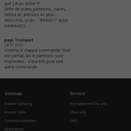
que j'ai pu visiter !!!
Enfin de vraies partitions, claires,
nettes et, précises en plus...
Alors moi, je dis : "BRAVO !" au(x)
créateur(s)...
papi Trompet
28-01-2015
comme à chaque commande, tout
est parfait, les 8 partitions sont
imprimées... à bientôt pour une
autre commande
Sitemap
Service
Klavier-Gesang
Kontaktieren Sie uns
Klavier-Solo
Über uns
Soloinstrumenten
FAQ
Akkordeon