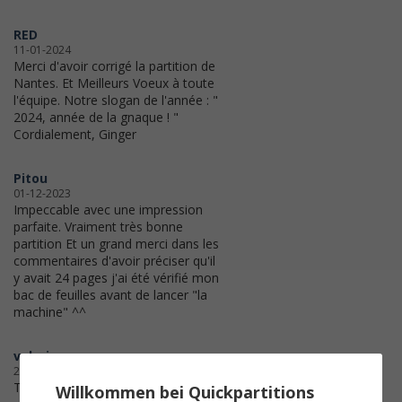
RED
11-01-2024
Merci d'avoir corrigé la partition de
Nantes. Et Meilleurs Voeux à toute
l'équipe. Notre slogan de l'année : "
2024, année de la gnaque ! "
Cordialement, Ginger
Pitou
01-12-2023
Impeccable avec une impression
parfaite. Vraiment très bonne
partition Et un grand merci dans les
commentaires d'avoir préciser qu'il
y avait 24 pages j'ai été vérifié mon
bac de feuilles avant de lancer "la
machine" ^^
valerie
20-09-2023
Très bien
Willkommen bei Quickpartitions