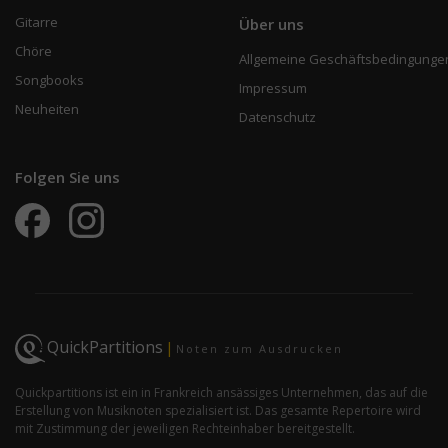
Gitarre
Über uns
Chöre
Allgemeine Geschäftsbedingunge
Songbooks
Impressum
Neuheiten
Datenschutz
Folgen Sie uns
QuickPartitions
|
Noten zum Ausdrucken
Quickpartitions ist ein in Frankreich ansässiges Unternehmen, das auf die
Erstellung von Musiknoten spezialisiert ist. Das gesamte Repertoire wird
mit Zustimmung der jeweiligen Rechteinhaber bereitgestellt.