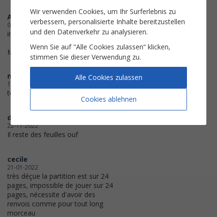
Wir verwenden Cookies, um Ihr Surferlebnis zu
Albert
verbessern, personalisierte Inhalte bereitzustellen
06-08-2023
und den Datenverkehr zu analysieren.
impression réussie
Wenn Sie auf "Alle Cookies zulassen“ klicken,
Merci
stimmen Sie dieser Verwendung zu.
michmich5512
Alle Cookies zulassen
16-01-2023
tout a bien fonctionné .merci
Cookies ablehnen
dirlo58
22-11-2022
Il reste des feuilles ouf
cecile
21-01-2022
très déçue la partition est sur 24
pages, impossible de jouer sur 24
pages, nécessite d'avoir des
renvois comme pour tout long
morceau