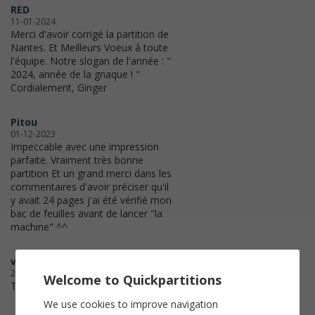
RED
11-01-2024
Merci d'avoir corrigé la partition de
Nantes. Et Meilleurs Voeux à toute
l'équipe. Notre slogan de l'année : "
2024, année de la gnaque ! "
Cordialement, Ginger
Pitou
01-12-2023
Impeccable avec une impression
parfaite. Vraiment très bonne
partition Et un grand merci dans les
commentaires d'avoir préciser qu'il
y avait 24 pages j'ai été vérifié mon
bac de feuilles avant de lancer "la
machine" ^^
valerie
20-09-2023
Welcome to Quickpartitions
Très bien
We use cookies to improve navigation