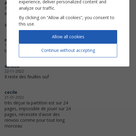
experience, deliver personalized content and
Albert
analyze our traffic.
06-08-2023
impression réussie
By clicking on “Allow all cookies”, you consent to
this use.
Merci
Allow all cookies
michmich5512
16-01-2023
Continue without accepting
tout a bien fonctionné .merci
dirlo58
22-11-2022
Il reste des feuilles ouf
cecile
21-01-2022
très déçue la partition est sur 24
pages, impossible de jouer sur 24
pages, nécessite d'avoir des
renvois comme pour tout long
morceau