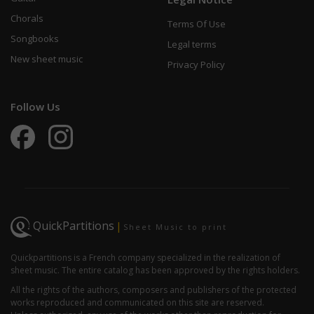
Chorals
Terms Of Use
Songbooks
Legal terms
New sheet music
Privacy Policy
Follow Us
QuickPartitions
|
Sheet Music to print
Quickpartitions is a French company specialized in the realization of
sheet music. The entire catalog has been approved by the rights holders.
All the rights of the authors, composers and publishers of the protected
works reproduced and communicated on this site are reserved.