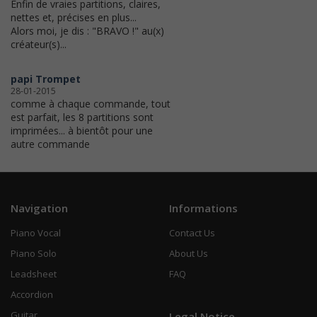
Enfin de vraies partitions, claires,
nettes et, précises en plus...
Alors moi, je dis : "BRAVO !" au(x)
créateur(s)...
papi Trompet
28-01-2015
comme à chaque commande, tout
est parfait, les 8 partitions sont
imprimées... à bientôt pour une
autre commande
Navigation
Informations
Piano Vocal
Contact Us
Piano Solo
About Us
Leadsheet
FAQ
Accordion
Guitar
Legal Notice