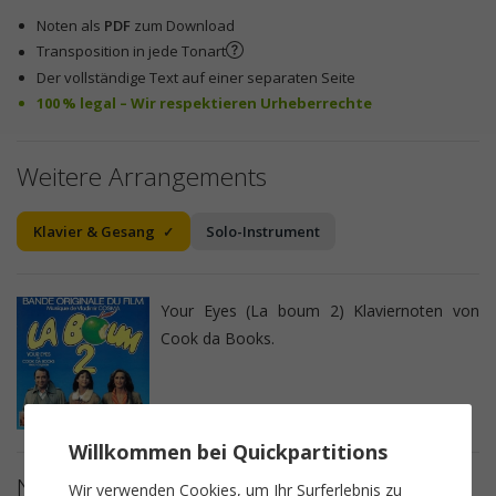
Noten als
PDF
zum Download
Transposition in jede Tonart
Der vollständige Text auf einer separaten Seite
100 % legal – Wir respektieren Urheberrechte
Weitere Arrangements
Klavier & Gesang
Solo-Instrument
Your Eyes (La boum 2) Klaviernoten von
Cook da Books.
Willkommen bei Quickpartitions
Notendetails
Wir verwenden Cookies, um Ihr Surferlebnis zu