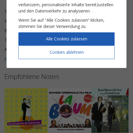
verbessern, personalisierte Inhalte bereitzustellen
und den Datenverkehr zu analysieren.
Texte
Jeff Jordan
Wenn Sie auf "Alle Cookies zulassen“ klicken,
Musik
Vladimir Cosma
stimmen Sie dieser Verwendung zu.
Besetzung
Klavier & Gesang
Alle Cookies zulassen
Tonart
e-Moll
Anzahl der Seiten
5
Cookies ablehnen
Bewertungen (
1
)
5
Empfohlene Noten