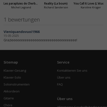
Les parapluies de Cherbourg
Reality (La boum)
You Call It Love (L'étudiante)
Michel Legrand
Richard Sanderson
Karoline Krüger
1 bewertungen
Vieniquandovuoi1966
15-05-2025
Grazieeeeeeeeeeeeeeeeeeeeeeeeeeeeeeeeee!
Sitemap
Service
Klavier-Gesang
Kontaktieren Sie uns
Klavier-Solo
Über uns
Soloinstrumenten
FAQ
Akkordeon
Gitarre
Über uns
Chöre