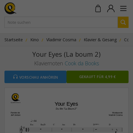
Startseite
Kino
Vladimir Cosma
Klavier & Gesang
Coo
Your Eyes (La boum 2)
Klaviernoten
Cook da Books
GEKAUFT FÜR 4,99 €
VORSCHAU ANHÖREN
Your Eyes
Du film "La Boum 2"
Paroles de
Musique de
Jeff Jordan
Vladimir Cosma
q
 = 84




E‹
E‹/D
C
A‹
B¨
D(“4)
D
4






4

