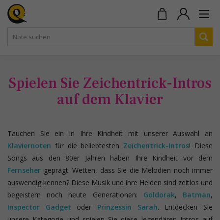
Spielen Sie Zeichentrick-Intros
auf dem Klavier
Tauchen Sie ein in Ihre Kindheit mit unserer Auswahl an
Klaviernoten
für die beliebtesten
Zeichentrick-Intros
! Diese
Songs aus den 80er Jahren haben Ihre Kindheit vor dem
Fernseher
geprägt. Wetten, dass Sie die Melodien noch immer
auswendig kennen? Diese Musik und ihre Helden sind zeitlos und
begeistern noch heute Generationen:
Goldorak
,
Batman
,
Inspector Gadget
oder
Prinzessin Sarah
. Entdecken Sie
unsere Kategorie und spielen Sie diese legendären Intros auf