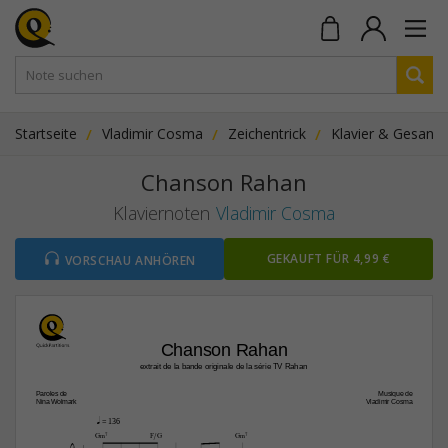
Startseite
Vladimir Cosma
Zeichentrick
Klavier & Gesang
Chanson Rahan
Klaviernoten
Vladimir Cosma
GEKAUFT FÜR 4,99 €
VORSCHAU ANHÖREN
Chanson Rahan
extrait de la bande originale de la série TV Rahan
Paroles de
Musique de
Nina Wolmark
Vladimir Cosma
q
 = 136
G‹7
F/G
G‹7
