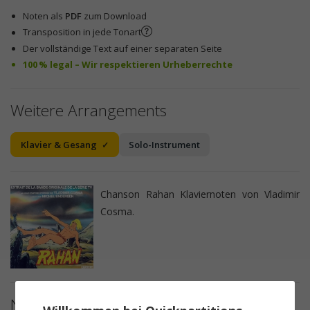
Noten als
PDF
zum Download
Transposition in jede Tonart
Der vollständige Text auf einer separaten Seite
100 % legal – Wir respektieren Urheberrechte
Weitere Arrangements
Klavier & Gesang
Solo-Instrument
Chanson Rahan Klaviernoten von Vladimir
Cosma.
Notendetails