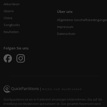
Akkordeon
Gitarre
Über uns
Chöre
Allgemeine Geschäftsbedingunge
Songbooks
Impressum
Neuheiten
Datenschutz
Folgen Sie uns
QuickPartitions
|
Noten zum Ausdrucken
Quickpartitions ist ein in Frankreich ansässiges Unternehmen, das auf die
Erstellung von Musiknoten spezialisiert ist. Das gesamte Repertoire wird