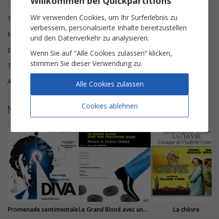
Willkommen bei Quickpartitions
Wir verwenden Cookies, um Ihr Surferlebnis zu
Texte
Nina Wolmark
verbessern, personalisierte Inhalte bereitzustellen
Musik
Vladimir Cosma
und den Datenverkehr zu analysieren.
Besetzung
Klavier & Gesang
Wenn Sie auf "Alle Cookies zulassen“ klicken,
stimmen Sie dieser Verwendung zu.
Tonart
g-Moll
Anzahl der Seiten
5
Alle Cookies zulassen
Cookies ablehnen
Mehr Noten von Vladimir Cosma
Promenade sentimentale
Le Grand Blond avec une chaussure noire
La chèvre