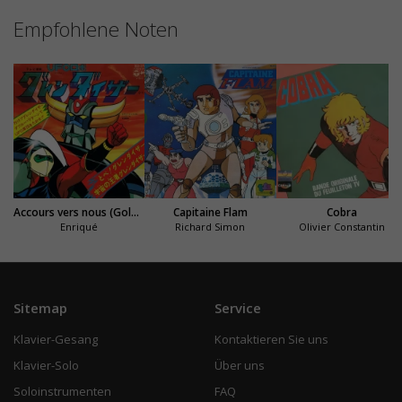
Empfohlene Noten
Accours vers nous (Goldorak)
Capitaine Flam
Cobra
Enriqué
Richard Simon
Olivier Constantin
Sitemap
Service
Klavier-Gesang
Kontaktieren Sie uns
Klavier-Solo
Über uns
Soloinstrumenten
FAQ