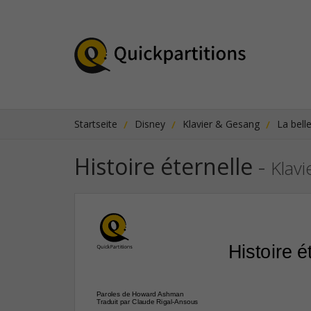
Startseite
Disney
Klavier & Gesang
La belle
Histoire éternelle
-
Klav
Histoire é
Paroles de Howard Ashman
Traduit par Claude Rigal-Ansous