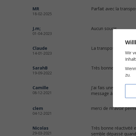
MR
Parfait avec la transpo
18-02-2025
J.m;
Aucun soucis
01-04-2023
Wil
Claude
La transposition dans 
Wir v
14-01-2023
Inhal
SarahB
Très bonne qualité !
Wenn 
19-09-2022
zu.
Camille
J'ai fais une petite bét
08-12-2021
message à l'assistance 
clem
merci de m'avoir permis
04-12-2021
Nicolas
Très bonne réactivité 
29-03-2021
semble dépassé quand 