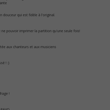
vante
douceur qui est fidèle à l'original.
ne pouvoir imprimer la partition qu'une seule fois!
rtée aux chanteurs et aux musiciens
sé ! :)
frage !
.BRAVO