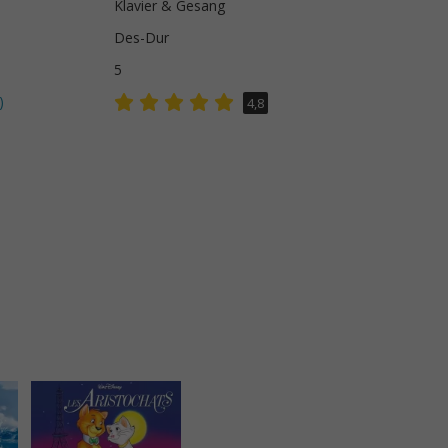
Klavier & Gesang
Des-Dur
5
)
4,8