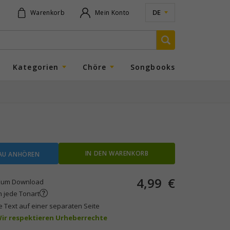
DE
Warenkorb
Mein Konto
Kategorien
Chöre
Songbooks
IN DEN WARENKORB
AU ANHÖREN
4,99
€
um Download
n jede Tonart
e Text auf einer separaten Seite
 Wir respektieren Urheberrechte