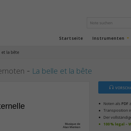
Startseite
Instrumenten
 et la bête
-
iernoten
La belle et la bête
VORSCH
Noten als
PDF
z
ternelle
Transposition i
Der vollständig
100 % legal –
Musique de
Alan Menken