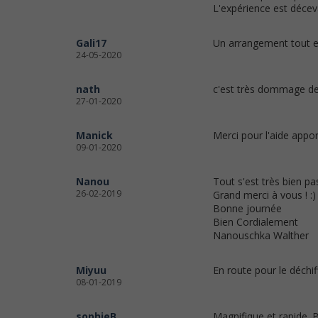
L'expérience est déce
Gali17
Un arrangement tout en 
24-05-2020
nath
c'est très dommage de 
27-01-2020
Manick
Merci pour l'aide appo
09-01-2020
Nanou
Tout s'est très bien pas
26-02-2019
Grand merci à vous ! :)
Bonne journée
Bien Cordialement
Nanouschka Walther
Miyuu
En route pour le déchif
08-01-2019
sophieB
Magnifique et rapide 