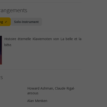
rrangements
ng
Solo-Instrument
Histoire éternelle Klaviernoten von La belle et la
bête.
ls
Howard Ashman, Claude Rigal-
ansous
Alan Menken