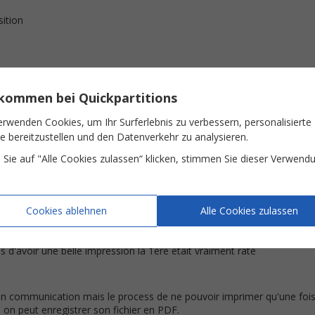
sition
lkommen bei Quickpartitions
une autre tonalité est vraiment un atout
erwenden Cookies, um Ihr Surferlebnis zu verbessern, personalisierte
te bereitzustellen und den Datenverkehr zu analysieren.
Sie auf "Alle Cookies zulassen“ klicken, stimmen Sie dieser Verwend
ise pour l'imprimer au départ, impossible donc de réimprimer la partition
Cookies ablehnen
Alle Cookies zulassen
qui à tout arrangé de suite ! Au top :D
 d'avoir une belle impression la 1ere était vraiment râté
en communication mais le process de ne pouvoir imprimer qu'une fois
on peut enregistrer son fichier en PDF.