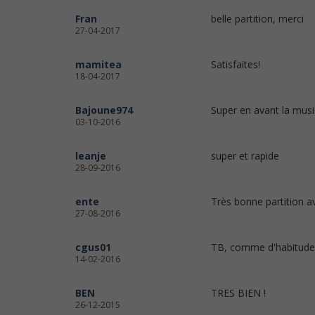
Fran
belle partition, merci
27-04-2017
mamitea
Satisfaites!
18-04-2017
Bajoune974
Super en avant la mus
03-10-2016
leanje
super et rapide
28-09-2016
ente
Très bonne partition av
27-08-2016
cgus01
TB, comme d'habitude 
14-02-2016
BEN
TRES BIEN !
26-12-2015