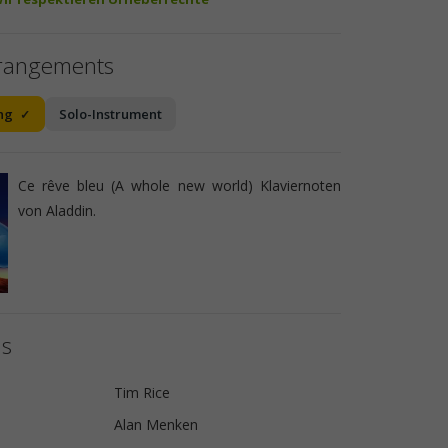
rrangements
ng
Solo-Instrument
Ce rêve bleu (A whole new world) Klaviernoten
von Aladdin.
ls
Tim Rice
Alan Menken