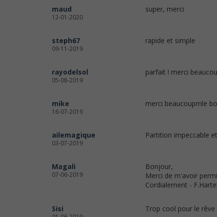
maud
super, merci
12-01-2020
steph67
rapide et simple
09-11-2019
rayodelsol
parfait ! merci beaucou
05-08-2019
mike
merci beaucouprnle bon
16-07-2019
ailemagique
Partition impeccable e
03-07-2019
Magali
Bonjour,
07-06-2019
Merci de m'avoir perm
Cordialement - F.Hartel
Sisi
Trop cool pour le rêve 
01-06-2019