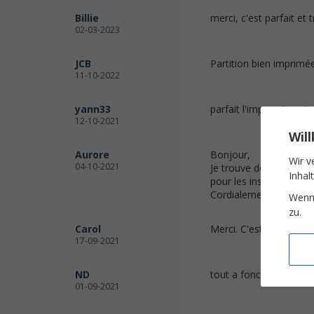
Billie
merci, c'est parfait et t
02-03-2023
JCB
Partition bien imprimé
11-10-2022
yann33
parfait l'impression s'
12-10-2021
Wil
Aurore
Bonjour,
Wir v
04-10-2021
Je trouve dommage de n
Inhal
pour les instruments t
Cordialement
Wenn 
zu.
Carol
Merci. C'est nickel!
17-09-2021
ND
tout a fonctionné, mer
01-09-2021