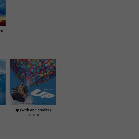
mi
Up (with end credits)
Là-haut