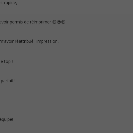
et rapide,
voir permis de réimprimer 😍😍😍
'avoir réattribué l'impression,
e top !
parfait !
'équipe!