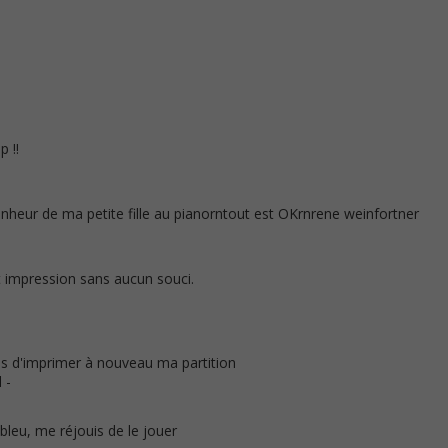
p !!
heur de ma petite fille au pianorntout est OKrnrene weinfortner
t impression sans aucun souci.
is d'imprimer à nouveau ma partition
 -
bleu, me réjouis de le jouer