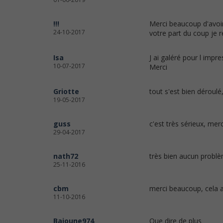
!!!
Merci beaucoup d'avoir
24-10-2017
votre part du coup je r
Isa
J ai galéré pour l impre
10-07-2017
Merci
Griotte
tout s'est bien déroulé
19-05-2017
guss
c'est très sérieux, merc
29-04-2017
nath72
très bien aucun probl
25-11-2016
cbm
merci beaucoup, cela 
11-10-2016
Bajoune974
Que dire de plus