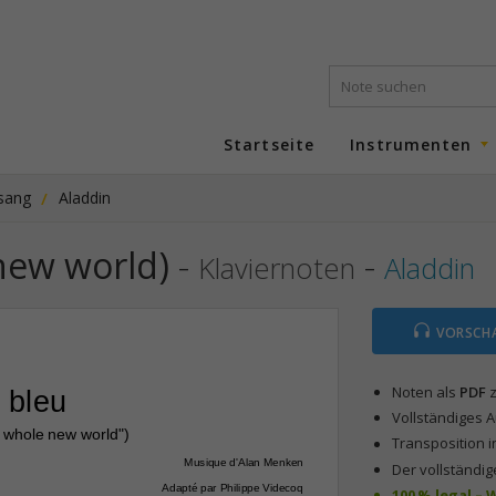
Startseite
Instrumenten
esang
Aladdin
new world)
-
-
Klaviernoten
Aladdin
VORSCH
Noten als
PDF
z
 bleu
Vollständiges 
A whole new world")
Transposition i
Musique d'Alan Menken
Der vollständig
Adapté par Philippe Videcoq
100 % legal –