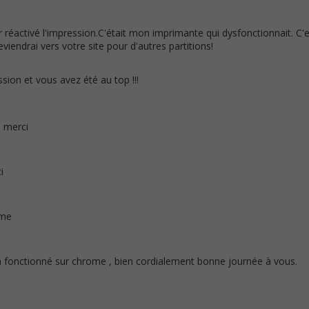
 réactivé l'impression.C'était mon imprimante qui dysfonctionnait. C'e
eviendrai vers votre site pour d'autres partitions!
ssion et vous avez été au top !!!
, merci
i
ème
a fonctionné sur chrome , bien cordialement bonne journée à vous.