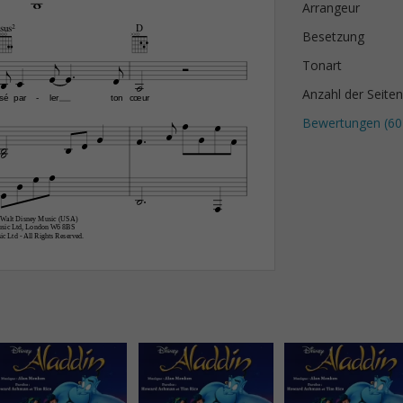

Arrangeur
sus2
D
Besetzung





Tonart






Anzahl der Seiten
sé
par
ler
ton
cœur
-




Bewertungen (
60
















 Walt Disney Music (USA) 
usic Ltd, London W6 8BS 
c Ltd - All Rights Reserved.