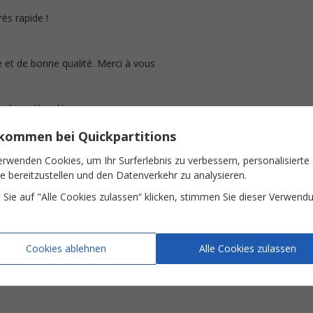
rès rapide !
e et de bonne qualité. Merci à vous
est bien déroulée
lkommen bei Quickpartitions
erwenden Cookies, um Ihr Surferlebnis zu verbessern, personalisierte
e pas pouvoir imprimer la partition dans une autre tonalité pour évit
te bereitzustellen und den Datenverkehr zu analysieren.
ranspositeurs.
Sie auf "Alle Cookies zulassen“ klicken, stimmen Sie dieser Verwend
Cookies ablehnen
Alle Cookies zulassen
ci beaucoup !