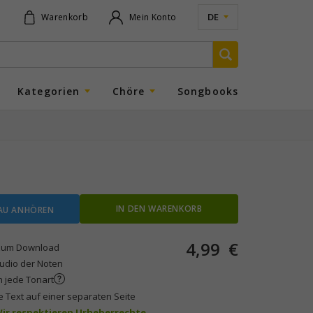
DE
Warenkorb
Mein Konto
Kategorien
Chöre
Songbooks
IN DEN WARENKORB
AU ANHÖREN
4,99
€
um Download
Audio der Noten
n jede Tonart
e Text auf einer separaten Seite
 Wir respektieren Urheberrechte