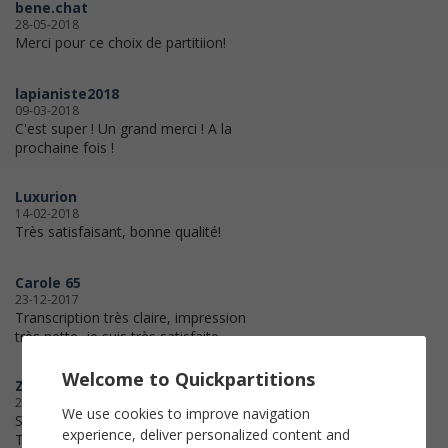
bene.chat
28-05-2018
Merci pour ce choix de partitiion!
lapianiste2018
09-03-2018
C'est super ! Un grand merci ! A la
prochaine fois !
Luxurion
14-02-2018
Très satisfaisant, bonne qualité!
Carole 65
23-12-2017
Transcription très claire, impression
très nette, je suis très satisfaite.
Welcome to Quickpartitions
ZABELLE
20-12-2017
We use cookies to improve navigation
SUPER ! MERCI A L ASSISTANCE
experience, deliver personalized content and
TECHNIQUE