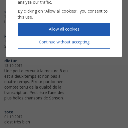
analyze our traffic.
By clicking on “Allow all cookies”, you consent to
sycar
15-12-2017
this use.
très bien écrite
Allow all cookies
ketmik
25-10-2017
Continue without accepting
Super impression, partition au top
dietur
13-10-2017
Une petite erreur à la mesure 8 qui
est à deux temps et non pas à
quatre temps. Erreur pardonnée
compte tenu de la qualité de la
transcription. Peut-être l'une des
plus belles chansons de Sanson.
toto
01-10-2017
c'est très bien