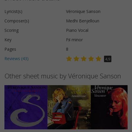
Lyricist(s)
Véronique Sanson
Composer(s)
Medhi Benjelloun
Scoring
Piano Vocal
Key
F♯ minor
Pages
8
Reviews (
43
)
4,9
Other sheet music by Véronique Sanson