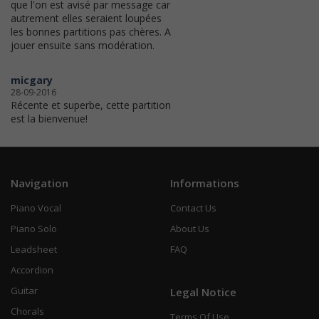
que l'on est avisé par message car
autrement elles seraient loupées
les bonnes partitions pas chères. A
jouer ensuite sans modération.
micgary
28-09-2016
Récente et superbe, cette partition
est la bienvenue!
Navigation
Informations
Piano Vocal
Contact Us
Piano Solo
About Us
Leadsheet
FAQ
Accordion
Guitar
Legal Notice
Chorals
Terms Of Use