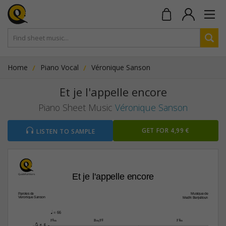
Home
Piano Vocal
Véronique Sanson
Et je l'appelle encore
Piano Sheet Music
Véronique Sanson
GET FOR 4,99 €
LISTEN TO SAMPLE
Et je l'appelle encore
Paroles de
Musique de
Véronique Sanson
Medhi Benjelloun
q
 = 66


F©‹
B‹/F©
F©‹
4