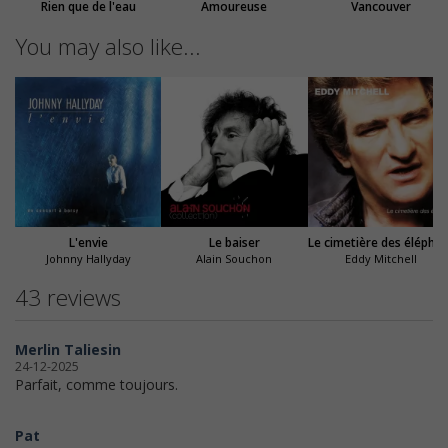
Rien que de l'eau
Amoureuse
Vancouver
You may also like...
L'envie
Le baiser
Le cimetière des é
Johnny Hallyday
Alain Souchon
Eddy Mitchell
43 reviews
Merlin Taliesin
24-12-2025
Parfait, comme toujours.
Pat