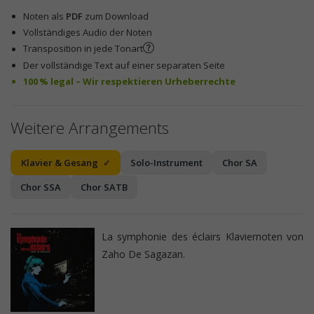
Noten als
PDF
zum Download
Vollständiges Audio der Noten
Transposition in jede Tonart
Der vollständige Text auf einer separaten Seite
100 % legal – Wir respektieren Urheberrechte
Weitere Arrangements
Klavier & Gesang
Solo-Instrument
Chor SA
Chor SSA
Chor SATB
La symphonie des éclairs Klaviernoten von
Zaho De Sagazan.