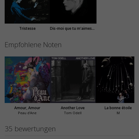
Tristesse
Dis-moi que tu m'aimes (modular version)
Empfohlene Noten
Amour, Amour
Another Love
La bonne étoile
Peau d'Ane
Tom Odell
M
35 bewertungen