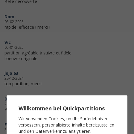
Belle découverte
Domi
03-02-2025
rapide, efficace ! merci !
Vic
05-01-2025
partition agréable à suivre et fidèle
l'oeuvre originale
jojo 63
28-12-2024
top partition, merci
Ben
23-12-2024
Willkommen bei Quickpartitions
Partition lisible et simple
Wir verwenden Cookies, um Ihr Surferlebnis zu
Eléonore Pérez Codello
verbessern, personalisierte Inhalte bereitzustellen
30-11-2024
und den Datenverkehr zu analysieren.