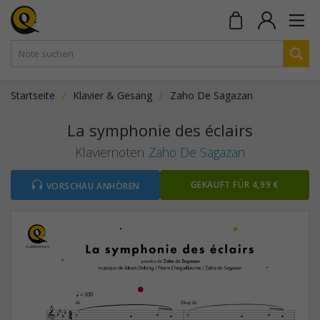
Startseite
Klavier & Gesang
Zaho De Sagazan
La symphonie des éclairs
Klaviernoten
Zaho De Sagazan
GEKAUFT FÜR 4,99 €
VORSCHAU ANHÖREN
q
 = 100
A¨
D¨‹/A¨

4



4








