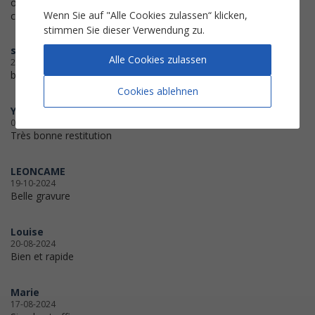
ok ! c'est bien vu ! j'aime bien cette
Wenn Sie auf "Alle Cookies zulassen“ klicken,
chanson !!
stimmen Sie dieser Verwendung zu.
serge
Alle Cookies zulassen
29-11-2024
belle partition
Cookies ablehnen
Yann33
05-11-2024
Très bonne restitution
LEONCAME
19-10-2024
Belle gravure
Louise
20-08-2024
Bien et rapide
Marie
17-08-2024