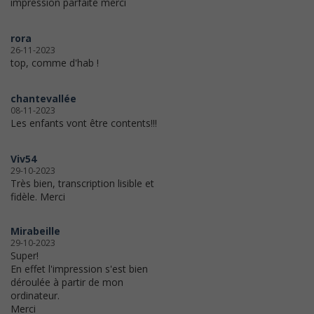
impression parfaite merci
rora
26-11-2023
top, comme d'hab !
chantevallée
08-11-2023
Les enfants vont être contents!!!
Viv54
29-10-2023
Très bien, transcription lisible et
fidèle. Merci
Mirabeille
29-10-2023
Super!
En effet l'impression s'est bien
déroulée à partir de mon
ordinateur.
Merci