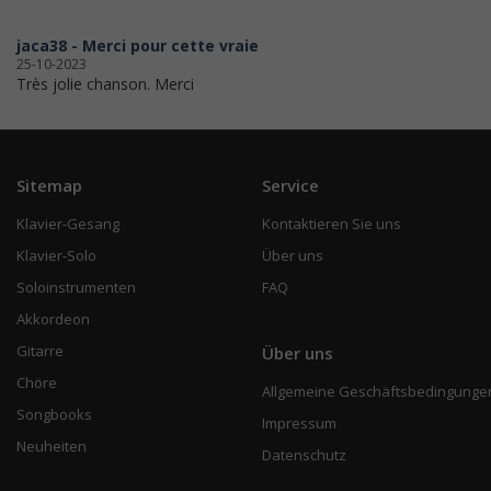
jaca38 - Merci pour cette vraie
25-10-2023
Très jolie chanson. Merci
Sitemap
Service
Klavier-Gesang
Kontaktieren Sie uns
Klavier-Solo
Über uns
Soloinstrumenten
FAQ
Akkordeon
Gitarre
Über uns
Chöre
Allgemeine Geschäftsbedingunge
Songbooks
Impressum
Neuheiten
Datenschutz