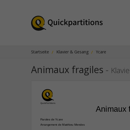
Startseite
Klavier & Gesang
Ycare
Animaux fragiles
-
Klavi
Animaux f
Paroles de Ycare
Arrangement de Matthieu Mendes