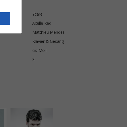
ls
Ycare
Axelle Red
Matthieu Mendes
Klavier & Gesang
cis-Moll
8