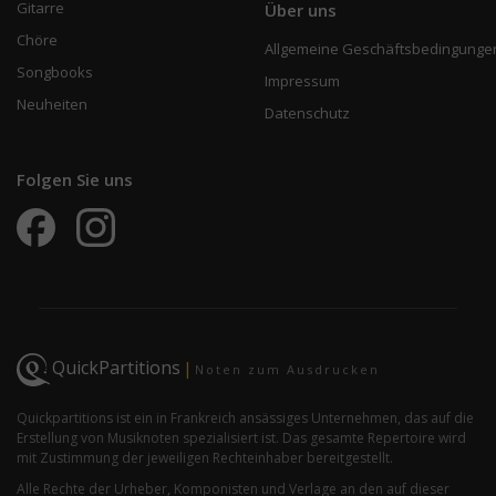
Gitarre
Über uns
Chöre
Allgemeine Geschäftsbedingunge
Songbooks
Impressum
Neuheiten
Datenschutz
Folgen Sie uns
QuickPartitions
|
Noten zum Ausdrucken
Quickpartitions ist ein in Frankreich ansässiges Unternehmen, das auf die
Erstellung von Musiknoten spezialisiert ist. Das gesamte Repertoire wird
mit Zustimmung der jeweiligen Rechteinhaber bereitgestellt.
Alle Rechte der Urheber, Komponisten und Verlage an den auf dieser