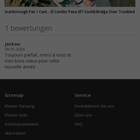
Scarborough Fair / Canticle
El Condor Pasa (If I Could)
Bridge Ov
1 bewertungen
Jackou
08-01-2026
Toujours parfait, merci à vous et
mes bons vœux pour cette
nouvelle année .
Sitemap
Service
Klavier-Gesang
Kontaktieren Sie uns
Klavier-Solo
Über uns
Soloinstrumenten
FAQ
Akkordeon