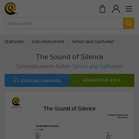
Startseite
Solo-Instrument
Simon and Garfunkel
The Sound of Silence
Soloinstrument-Noten
Simon and Garfunkel
GEKAUFT FÜR 4,99 €
VORSCHAU ANHÖREN
The Sound of Silence
Paroles et Musique de
Paul Simon
INSTRUMENT SOLISTE
q
 = 100
E¨‹
D¨
6fr
6fr