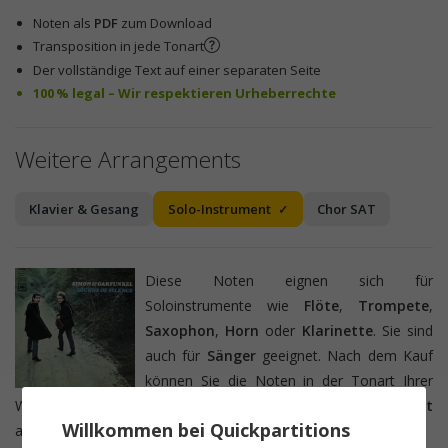
Noten als
PDF
zum Download
Transposition in jede Tonart
Der vollständige Text auf einer separaten Seite
100 % legal – Wir respektieren Urheberrechte
Weitere Arrangements
Klavier & Gesang
Solo-Instrument
Chor SAT
Diese Noten eignen sich für
Soloinstrumente wie
Flöte
,
Trompete
,
Saxophon
,
Horn
oder
Klarinette
. Sie sind
auch für
Sänger
geeignet. Nach dem Kauf
können Sie die Noten in der Tonart Ihrer
Wahl ausdrucken oder direkt Ihr transponierendes
Instrument
Willkommen bei Quickpartitions
auswählen.