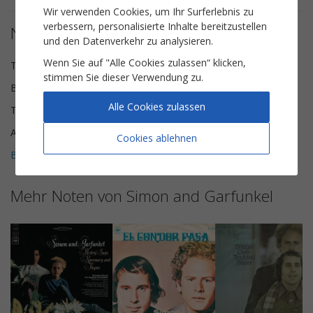
Wir verwenden Cookies, um Ihr Surferlebnis zu
verbessern, personalisierte Inhalte bereitzustellen
Notendetails
und den Datenverkehr zu analysieren.
Wenn Sie auf "Alle Cookies zulassen“ klicken,
Texte und Musik
Paul Simon
stimmen Sie dieser Verwendung zu.
Besetzung
Solo-Instrument
Alle Cookies zulassen
Tonart
ees-Moll
Anzahl der Seiten
4
Cookies ablehnen
Bewertungen (
1
)
5
Mehr Noten von Simon and Garfunkel