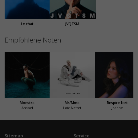
Le chat
JVQTSM
Empfohlene Noten
Monstre
Mr/Mme
Respire fort
Anabel
Loïc Nottet
Jeanne
Sitemap
Service