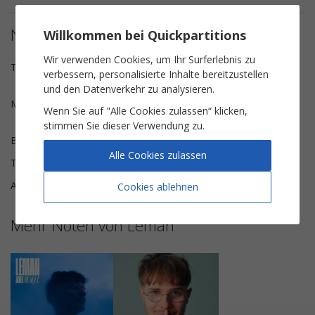
Notendetails
Willkommen bei Quickpartitions
Wir verwenden Cookies, um Ihr Surferlebnis zu
Texte
Sylvain Duthu, Léman, Pierre
verbessern, personalisierte Inhalte bereitzustellen
Freson
und den Datenverkehr zu analysieren.
Musik
Léman, Estelle Mouge, Johan
Wenn Sie auf "Alle Cookies zulassen“ klicken,
Putet
stimmen Sie dieser Verwendung zu.
Besetzung
Klavier & Gesang
Alle Cookies zulassen
Tonart
C-Dur
Anzahl der Seiten
8
Cookies ablehnen
Mehr Noten von Léman