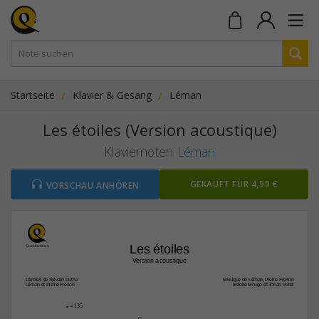
Startseite
Klavier & Gesang
Léman
Les étoiles (Version acoustique)
Klaviernoten
Léman
GEKAUFT FÜR 4,99 €
VORSCHAU ANHÖREN
Les étoiles
Version acoustique
Paroles de Sylvain Duthu
Musique de Léman, Pierre Freson
Léman et Pierre Freson
Estelle Mouge et Johan Putet
q
 = 135