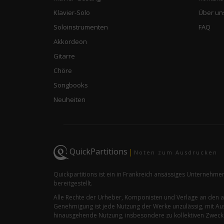
Klavier-Solo
Über un
Soloinstrumenten
FAQ
Akkordeon
Gitarre
Chöre
Songbooks
Neuheiten
QuickPartitions
|
Noten zum Ausdrucken
Quickpartitions ist ein in Frankreich ansässiges Unternehme
bereitgestellt.
Alle Rechte der Urheber, Komponisten und Verlage an den 
Genehmigung ist jede Nutzung der Werke unzulässig, mit Aus
hinausgehende Nutzung, insbesondere zu kollektiven Zwecken