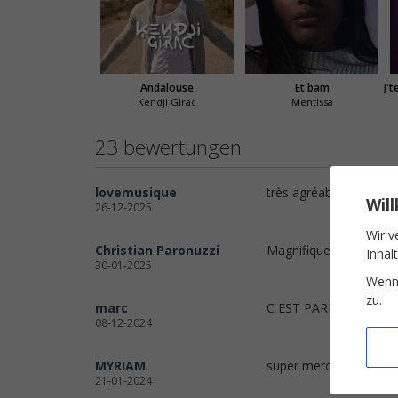
Andalouse
Et bam
Kendji Girac
Mentissa
23 bewertungen
lovemusique
très agréable chanson p
Wil
26-12-2025
Wir v
Christian Paronuzzi
Magnifique, très bien,
Inhal
30-01-2025
Wenn 
zu.
marc
C EST PARFAIT POUR
08-12-2024
MYRIAM
super merciiiii
21-01-2024