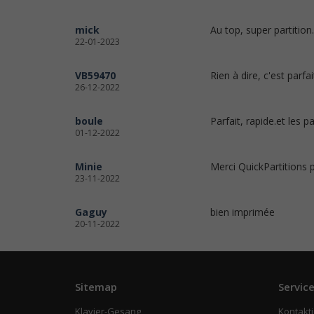
mick
Au top, super partition
22-01-2023
VB59470
Rien à dire, c'est parfait
26-12-2022
boule
Parfait, rapide.et les p
01-12-2022
Minie
Merci QuickPartitions po
23-11-2022
Gaguy
bien imprimée
20-11-2022
Sitemap
Servic
Klavier-Gesang
Kontakti