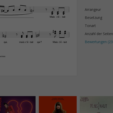














Arrangeur



Besetzung
Mais
c'é
tait
-
Tonart























Anzahl der Seiten
Bewertungen (
23
qui,
mais
c'é
tait
qui?
Mais
c'é
tait
-
-
ctions