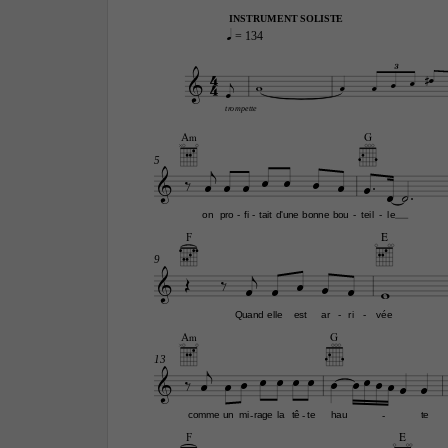
INSTRUMENT SOLISTE
q
 = 134
4
3



4







trompette
A‹
G


5













on
pro
fi
tait
d'une
bonne
bou
teil
le
-
-
-
-
F
E
9










Quand
elle
est
ar
ri
vée
-
-
A‹
G

13
















comme
un
mi
rage
la
tê
te
hau
te
-
-
-
F
E