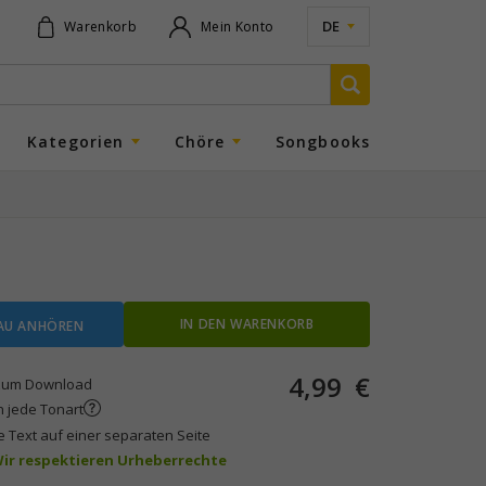
DE
Warenkorb
Mein Konto
Kategorien
Chöre
Songbooks
IN DEN WARENKORB
AU ANHÖREN
4,99
€
um Download
n jede Tonart
e Text auf einer separaten Seite
 Wir respektieren Urheberrechte