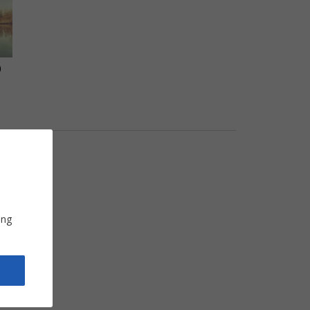
)
ung