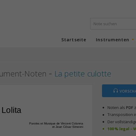
Startseite
Instrumenten
-
rument-Noten
La petite culotte
VORSCH
Noten als
PDF
z
Lolita
Transposition i
Der vollständig
Paroles et Musique de Vincent Colonna
et Jean César Simeoni
100 % legal –