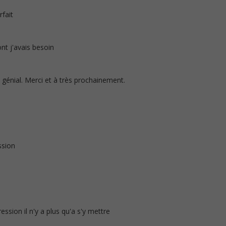
rfait
nt j'avais besoin
 génial. Merci et à très prochainement.
ssion
ssion il n'y a plus qu'a s'y mettre