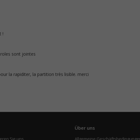
.
 !
aroles sont jointes
ur la rapiditer, la partition très lisible. merci
e
Über uns
eren Sie uns
Allgemeine Geschäftsbedingunge