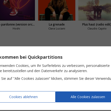
J'te pardonne (version orchestrale)
La grenade
Plus haut (radio edit
Hoshi
Clara Luciani
Claudio Capéo
our faire la fête
lkommen bei Quickpartitions
erwenden Cookies, um Ihr Surferlebnis zu verbessern, personalisierte
 comme d'habitude, Salutations
te bereitzustellen und den Datenverkehr zu analysieren.
Sie auf "Alle Cookies zulassen“ klicken, stimmen Sie dieser Verwend
 MOI
Cookies ablehnen
Alle Cookies zulassen