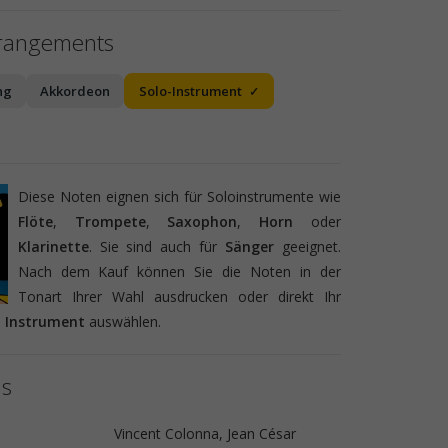
rrangements
ng
Akkordeon
Solo-Instrument
Diese Noten eignen sich für Soloinstrumente wie
Flöte
,
Trompete
,
Saxophon
,
Horn
oder
Klarinette
. Sie sind auch für
Sänger
geeignet.
Nach dem Kauf können Sie die Noten in der
Tonart Ihrer Wahl ausdrucken oder direkt Ihr
s
Instrument
auswählen.
ls
Vincent Colonna, Jean César