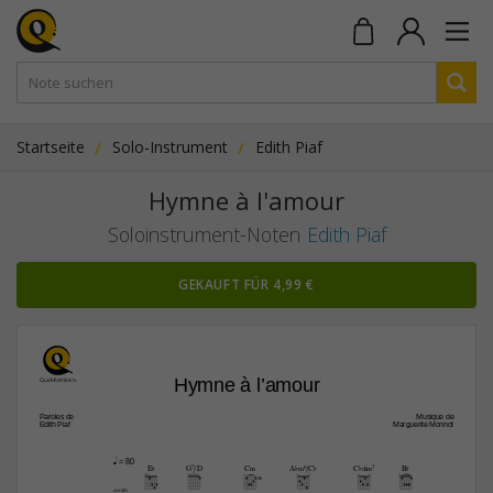
Startseite
Solo-Instrument
Edith Piaf
Hymne à l'amour
Soloinstrument-Noten
Edith Piaf
GEKAUFT FÜR 4,99 €
Hymne à l’amour
Paroles de
Musique de
Edith Piaf
Marguerite Monnot
q
 = 80
E¨
G7/D
C‹
A¨‹6/C¨
C¨‡…‹7
B¨
3fr
cordes