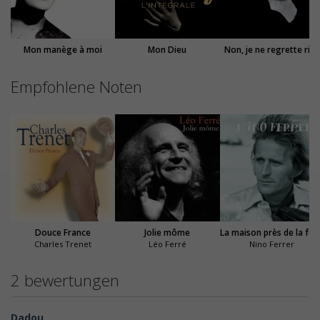
Mon manège à moi
Mon Dieu
Non, je ne regrette rien
Empfohlene Noten
Douce France
Jolie môme
La maison près de la fontai
Charles Trenet
Léo Ferré
Nino Ferrer
2 bewertungen
Dadou