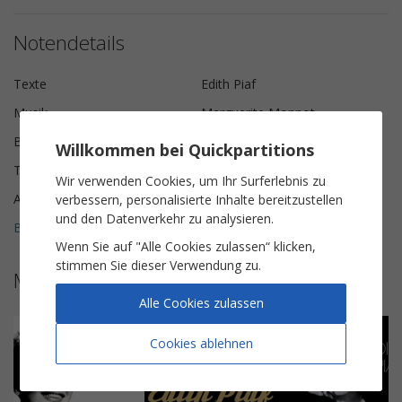
Notendetails
Texte
Edith Piaf
Musik
Marguerite Monnot
Besetzung
Solo-Instrument
Willkommen bei Quickpartitions
Tonart
Es-Dur
Wir verwenden Cookies, um Ihr Surferlebnis zu
Anzahl der Seiten
4
verbessern, personalisierte Inhalte bereitzustellen
und den Datenverkehr zu analysieren.
Bewertungen (
2
)
5
Wenn Sie auf "Alle Cookies zulassen“ klicken,
stimmen Sie dieser Verwendung zu.
Mehr Noten von Edith Piaf
Alle Cookies zulassen
Cookies ablehnen