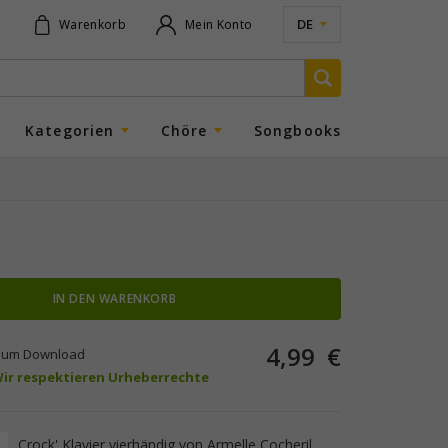
DE
Warenkorb
Mein Konto
Kategorien
Chöre
Songbooks
IN DEN WARENKORB
4,99
€
um Download
 Wir respektieren Urheberrechte
Crock' Klavier vierhändig von Armelle Cocheril.