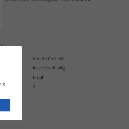
ls
Armelle Cocheril
Klavier vierhändig
F-Dur
ung
4