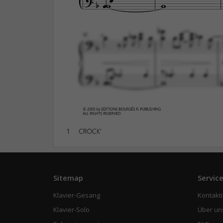
Sitemap
Servic
Klavier-Gesang
Kontakti
Klavier-Solo
Über un