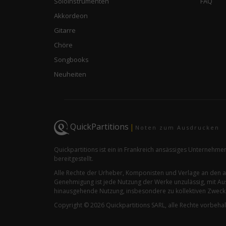
Soloinstrumenten
FAQ
Akkordeon
Gitarre
Chöre
Songbooks
Neuheiten
QuickPartitions
|
Noten zum Ausdrucken
Quickpartitions ist ein in Frankreich ansässiges Unternehme
bereitgestellt.
Alle Rechte der Urheber, Komponisten und Verlage an den 
Genehmigung ist jede Nutzung der Werke unzulässig, mit Aus
hinausgehende Nutzung, insbesondere zu kollektiven Zwecken
Copyright © 2026 Quickpartitions SARL, alle Rechte vorbeha