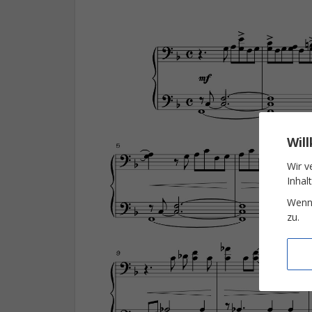
Wil
Wir v
Inhal
Wenn 
zu.