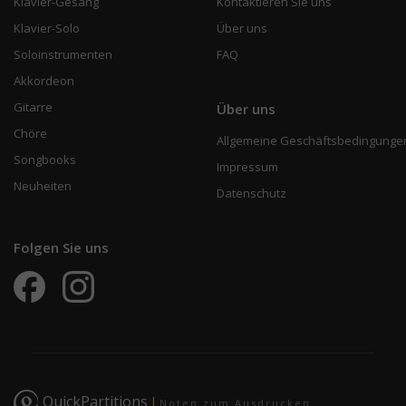
Klavier-Gesang
Kontaktieren Sie uns
Klavier-Solo
Über uns
Soloinstrumenten
FAQ
Akkordeon
Gitarre
Über uns
Chöre
Allgemeine Geschäftsbedingunge
Songbooks
Impressum
Neuheiten
Datenschutz
Folgen Sie uns
QuickPartitions
|
Noten zum Ausdrucken