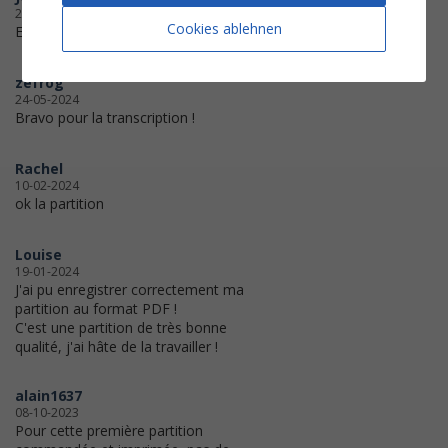
21-06-2024
Cookies ablehnen
Excellent arrangement
zefrog
24-05-2024
Bravo pour la transcription !
Rachel
10-02-2024
ok la partition
Louise
19-01-2024
J'ai pu enregistrer correctement ma
partition au format PDF !
C'est une partition de très bonne
qualité, j'ai hâte de la travailler !
alain1637
08-10-2023
Pour cette première partition