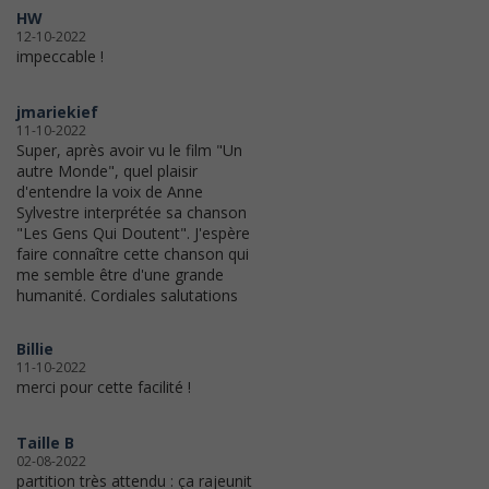
HW
12-10-2022
impeccable !
jmariekief
11-10-2022
Super, après avoir vu le film "Un
autre Monde", quel plaisir
d'entendre la voix de Anne
Sylvestre interprétée sa chanson
"Les Gens Qui Doutent". J'espère
faire connaître cette chanson qui
me semble être d'une grande
humanité. Cordiales salutations
Billie
11-10-2022
merci pour cette facilité !
Taille B
02-08-2022
partition très attendu : ça rajeunit