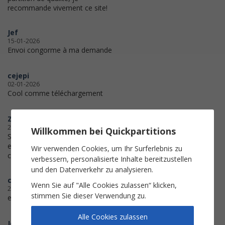
recommande vivement ce site!
Jef
15-01-2026
Envoi congorme à ma demande
cejepi
02-01-2026
Cool comme téléchargement
ZhébuMUSIC
20-12-2025
Willkommen bei Quickpartitions
Sont plus réfléchis,
et disent moins d'âneries
Wir verwenden Cookies, um Ihr Surferlebnis zu
car ils ont pesé leurs arguments...
verbessern, personalisierte Inhalte bereitzustellen
und den Datenverkehr zu analysieren.
clem
Wenn Sie auf "Alle Cookies zulassen“ klicken,
26-09-2024
stimmen Sie dieser Verwendung zu.
efficace et sécurisé.
Alle Cookies zulassen
Jorge