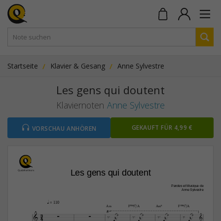
Startseite
Klavier & Gesang
Anne Sylvestre
Les gens qui doutent
Klaviernoten
Anne Sylvestre
GEKAUFT FÜR 4,99 €
VORSCHAU ANHÖREN
Les gens qui doutent
Paroles et Musique de
Anne Sylvestre

q
 = 110

A‹
FŒ„Š7/A
A‹6
FŒ„Š7/A




3






4













