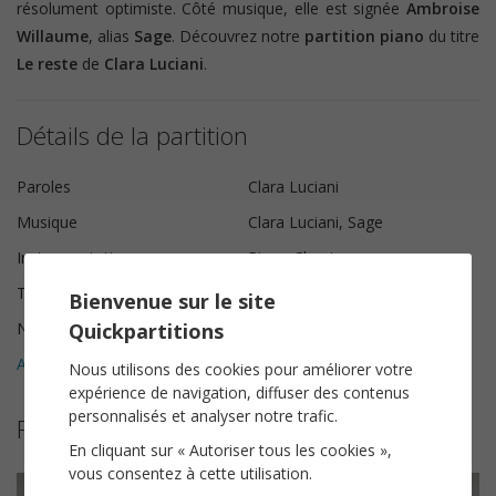
résolument optimiste. Côté musique, elle est signée
Ambroise
Willaume
, alias
Sage
. Découvrez notre
partition piano
du titre
Le reste
de
Clara Luciani
.
Détails de la partition
Paroles
Clara Luciani
Musique
Clara Luciani, Sage
Instrumentation
Piano Chant
Tonalité
Do majeur
Bienvenue sur le site
Quickpartitions
Nombre de pages
8
Avis clients (
3
)
5
Nous utilisons des cookies pour améliorer votre
expérience de navigation, diffuser des contenus
personnalisés et analyser notre trafic.
Plus de partitions de Clara Luciani
En cliquant sur « Autoriser tous les cookies »,
vous consentez à cette utilisation.