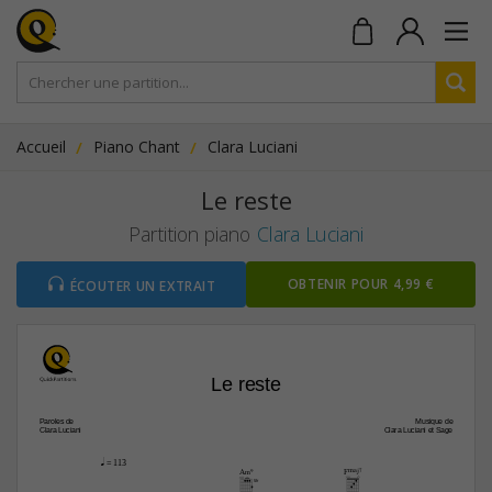
Accueil
Piano Chant
Clara Luciani
Le reste
Partition piano
Clara Luciani
OBTENIR POUR 4,99 €
ÉCOUTER UN EXTRAIT
Le reste
Paroles de
Musique de
Clara Luciani
Clara Luciani et Sage
q
 = 113
A‹9
FŒ„Š7
5fr