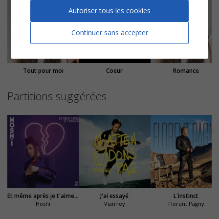
Autoriser tous les cookies
Continuer sans accepter
Tout pour moi
Coeur
Romance
Partitions suggérées
Et même après je t'aimerai
J'ai essayé
L'instinct
Hoshi
Vianney
Florent Pagny