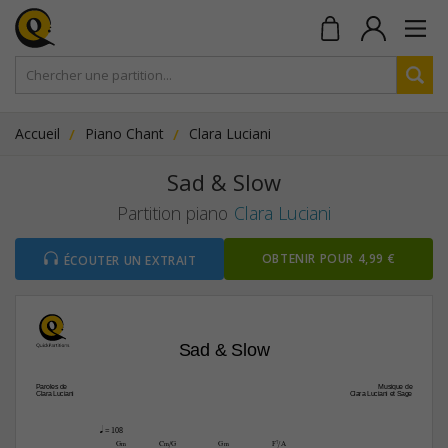
Accueil
Piano Chant
Clara Luciani
Sad & Slow
Partition piano
Clara Luciani
OBTENIR POUR 4,99 €
ÉCOUTER UN EXTRAIT
Sad & Slow
Paroles de
Musique de
Clara Luciani
Clara Luciani et Sage
q
 = 108
G‹
C‹/G
G‹
F7/A