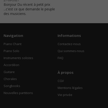
27-09-2021
Bonjour Du récent à petit prix
...c'est ce que demande le peuple
des musiciens.
Navigation
Informations
Piano Chant
Contactez-nous
Piano Solo
Qui sommes-nous
Instruments solistes
FAQ
Accordéon
Guitare
À propos
Chorales
CGV
Songbooks
Mentions légales
Nouvelles partitions
Vie privée