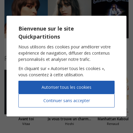
Bienvenue sur le site
Quickpartitions
Le reste
Tout pour moi
Coeur
Nous utilisons des cookies pour améliorer votre
expérience de navigation, diffuser des contenus
Partitions suggérées
personnalisés et analyser notre trafic.
En cliquant sur « Autoriser tous les cookies »,
vous consentez à cette utilisation.
Autoriser tous les cookies
Continuer sans accepter
Avant toi
Je vous trouve un charme fou
Manhattan Kaboul
Vitaa
Hoshi
Renaud