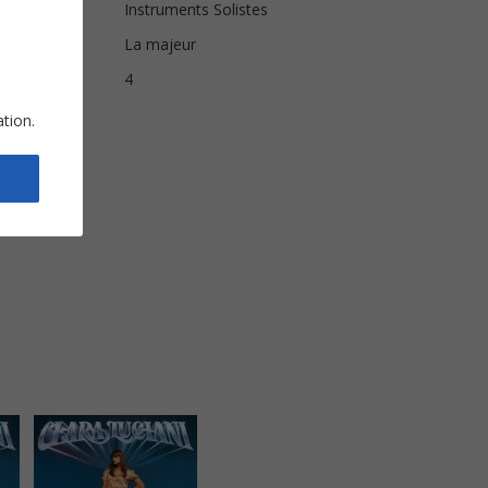
Instruments Solistes
La majeur
s
4
ation.