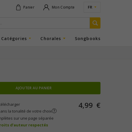
FR
Panier
Mon Compte
Catégories
Chorales
Songbooks
AJOUTER AU PANIER
4,99
€
télécharger
ans la tonalité de votre choix
mplètes sur une page séparée
droits d’auteur respectés