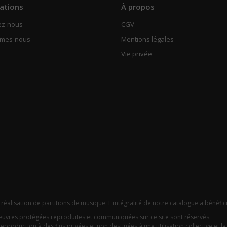
ations
À propos
ez-nous
CGV
mmes-nous
Mentions légales
Vie privée
 réalisation de partitions de musique. L'intégralité de notre catalogue a bénéfic
oeuvres protégées reproduites et communiquées sur ce site sont réservés.
eproduction à des fins privées et non destinées à une utilisation collective et la c