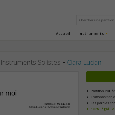
Accueil
Instruments
-
n Instruments Solistes
Clara Luciani
Partition
PDF
à 
ur moi
Transposition d
Les paroles co
Paroles et  Musique de
Clara Luciani et Ambroise Willaume
100% légal – 