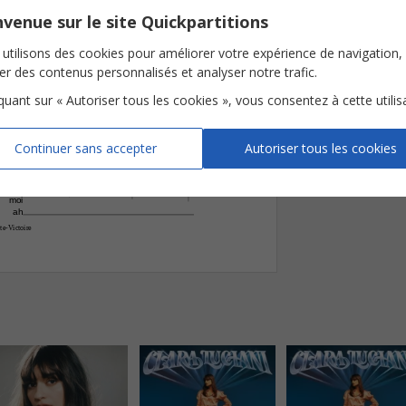




Instrumentation
venue sur le site Quickpartitions
Mais
t'es
tout
pour
moi
Tonalité
B‹
utilisons des cookies pour améliorer votre expérience de navigation,
Nombre de page
ser des contenus personnalisés et analyser notre trafic.






iquant sur « Autoriser tous les cookies », vous consentez à cette utilis
T'es
tout
pour
F©
Continuer sans accepter
Autoriser tous les cookies






moi
ah
e-Victoire