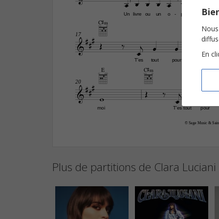









Bien
Un
livre
ou
un
o
pé
ra
-
-
C©‹
F©
Nous 


17

diffu








En cl
T'es
tout
pour
moi
E
C©‹


20









moi
T'es
tout
pour
© Sage Music & Saint
Plus de partitions de Clara Luciani