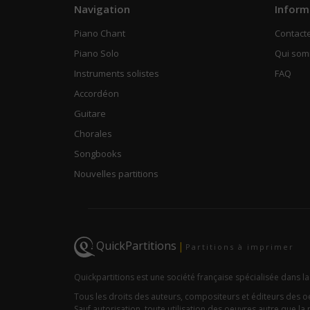
Navigation
Inform
Piano Chant
Contact
Piano Solo
Qui so
Instruments solistes
FAQ
Accordéon
Guitare
Chorales
Songbooks
Nouvelles partitions
QuickPartitions
|
Partitions à imprimer
Quickpartitions est une société française spécialisée dans la
Tous les droits des auteurs, compositeurs et éditeurs des 
Sauf autorisation, toute utilisation des oeuvres autre que la r