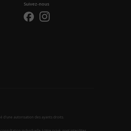
Suivez-nous
ié d'une autorisation des ayants droits.
onsultation individuelle à titre privé, sont interdites.