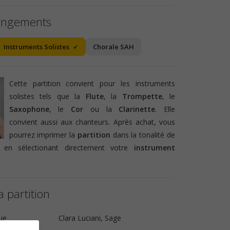
angements
Instruments Solistes
Chorale SAH
Cette partition convient pour les instruments
solistes tels que la
Flute
, la
Trompette
, le
Saxophone
, le
Cor
ou la
Clarinette
. Elle
convient aussi aux chanteurs. Après achat, vous
pourrez imprimer la
partition
dans la tonalité de
 en sélectionant directement votre
instrument
a partition
ue
Clara Luciani, Sage