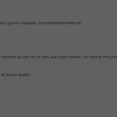
tition qui me manquait correctement!!rnrnMerci!!!!
n
imprimer qu'une fois et dans une seule tonalité, ceci devrait être pré
t de bonne qualité .