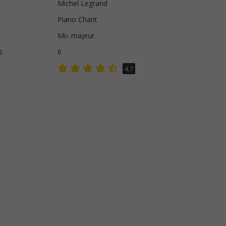
Michel Legrand
Piano Chant
Mi♭ majeur
s
6
4,7