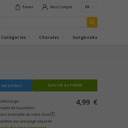
FR
Panier
Mon Compte
Catégories
Chorales
Songbooks
AJOUTER AU PANIER
 UN EXTRAIT
4,99
€
télécharger
plet de la partition
ans la tonalité de votre choix
mplètes sur une page séparée
droits d’auteur respectés