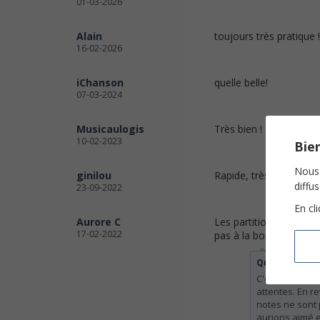
01-03-2026
Alain
toujours très pratique 
16-02-2026
iChanson
quelle belle!
07-03-2024
Musicaulogis
Très bien ! Merci !
10-02-2023
Bien
Nous 
ginilou
Rapide, très belle quali
diffu
23-09-2022
En cl
Aurore C
Les partitions sont trè
17-02-2022
pas à la bonne octave 
Quickpartitio
C'est votre dr
attentes. En r
notes ne sont 
aurions aimé 