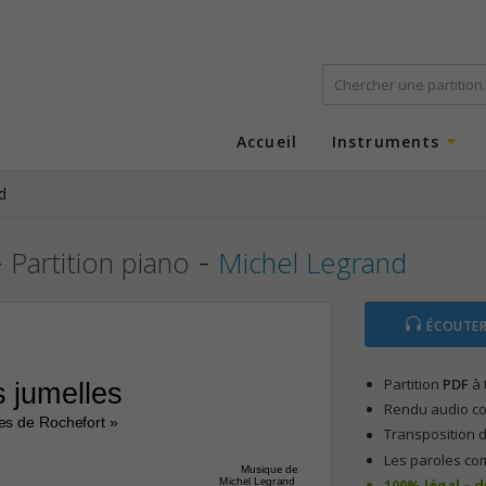
Accueil
Instruments
d
-
-
Partition piano
Michel Legrand
ÉCOUTER
Partition
PDF
à 
 jumelles 
Rendu audio com
es de Rochefort » 
Transposition d
Les paroles co
Musique de
100% légal – 
Michel Legrand 