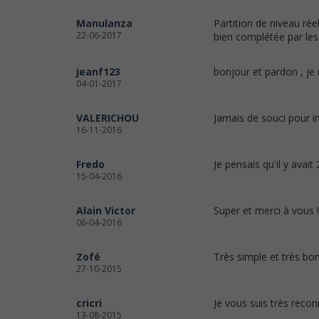
Manulanza
Partition de niveau réel
22-06-2017
bien complétée par les
jeanf123
bonjour et pardon , je 
04-01-2017
VALERICHOU
Jamais de souci pour imp
16-11-2016
Fredo
Je pensais qu'il y avait 
15-04-2016
Alain Victor
Super et merci à vous 
06-04-2016
Zofé
Très simple et très bon
27-10-2015
cricri
Je vous suis très reco
13-08-2015