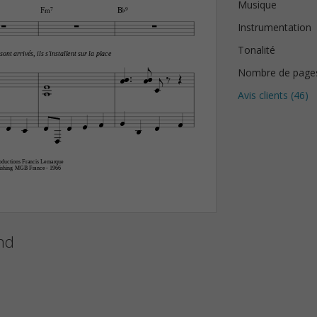
Musique
F‹7
B¨9



Instrumentation
Tonalité
sont arrivés, ils s'installent sur la place










Nombre de page



Avis clients (
46
)











oductions Francis Lemarque
lishing MGB France - 1966 
nd