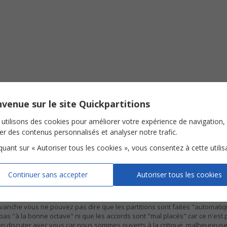
!
venue sur le site Quickpartitions
utilisons des cookies pour améliorer votre expérience de navigation,
té
ser des contenus personnalisés et analyser notre trafic.
iquant sur « Autoriser tous les cookies », vous consentez à cette utilis
s mal faites: çà se voit que c'est fait automatiquement dans l'éditeur, 
ce qui complique la lecture. Les accords ne sont pas placés très clai
Continuer sans accepter
Autoriser tous les cookies
ns
oit de ne pas être satisfaite du service et nous regrettons de ne pas répo
evanche vous ne pouvez pas dire que les partitions sont faites "automati
pas "à la bonne octave" ni que les accords sont "mal placés" car ce n'est p
en discuter avec vous car nous sommes ouverts à la critique, malheureu