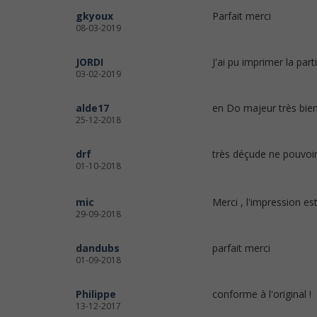
gkyoux
Parfait merci
08-03-2019
JORDI
J'ai pu imprimer la par
03-02-2019
alde17
en Do majeur très bie
25-12-2018
drf
très déçude ne pouvoir 
01-10-2018
mic
Merci , l'impression es
29-09-2018
dandubs
parfait merci
01-09-2018
Philippe
conforme à l'original !
13-12-2017