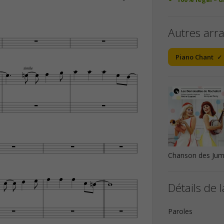
Autres arr


Piano Chant












simile








Chanson des Jume














Détails de l



Paroles