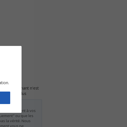
ation.
en plus, le chant n'est
rement non plus
ndre pleinement à vos
quement" ou que les
as la vérité. Nous
sement vous ne