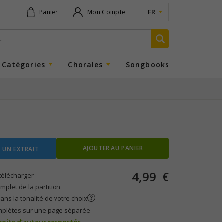
FR
Panier
Mon Compte
Catégories
Chorales
Songbooks
AJOUTER AU PANIER
 UN EXTRAIT
4,99
€
télécharger
plet de la partition
ans la tonalité de votre choix
mplètes sur une page séparée
droits d’auteur respectés