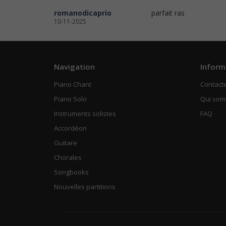
romanodicaprio
parfait ras
10-11-2025
Navigation
Inform
Piano Chant
Contact
Piano Solo
Qui so
Instruments solistes
FAQ
Accordéon
Guitare
Chorales
Songbooks
Nouvelles partitions