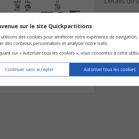
Détails de l
A/G©
F©‹
D













Paroles et Musiq


venue sur le site Quickpartitions
Arrangeur
at
tends
Res
pire
un
peu
le
souf
fle
d'or
-
-
-
Instrumentation



utilisons des cookies pour améliorer votre expérience de navigation,

















ser des contenus personnalisés et analyser notre trafic.
Tonalité

iquant sur « Autoriser tous les cookies », vous consentez à cette utilis

Nombre de page


Avis clients (
1
)
Continuer sans accepter
Autoriser tous les cookies
anière
tions Musicalement Votre