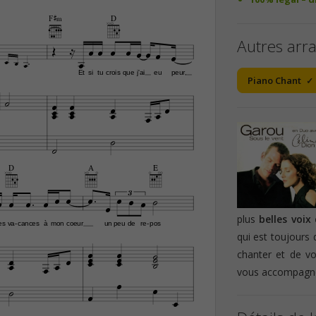
F©‹
D


Autres arr













Et
si
tu
crois
que
j'ai
eu
peur,
Piano Chant















D
A
E








3






plus
belles voi
es
va
cances
à
mon
coeur
un
peu
de
re
pos
-
-
qui est toujours 










chanter et de vo




vous accompagne




