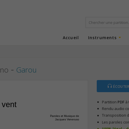
Accueil
Instruments
-
ano
Garou
ÉCOUTER
Partition
PDF
à 
 vent
Rendu audio com
Transposition d
Paroles et Musique de
Jacques Veneruso
Les paroles co
100% légal – 