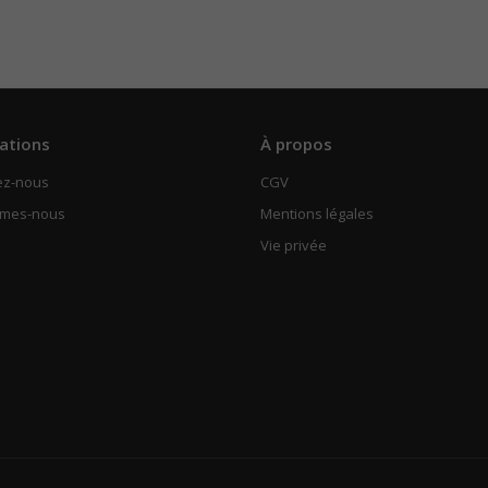
ations
À propos
ez-nous
CGV
mmes-nous
Mentions légales
Vie privée