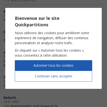
Boebey58
23-10-2025
Bienvenue sur le site
Merci beaucoup!
Quickpartitions
Edyt
Nous utilisons des cookies pour améliorer votre
16-11-2024
expérience de navigation, diffuser des contenus
Excellent score
personnalisés et analyser notre trafic.
En cliquant sur « Autoriser tous les cookies »,
Anne
vous consentez à cette utilisation.
05-05-2023
Merci infiniment! C'est merveilleux
Autoriser tous les cookies
les partitions digitales!
Continuer sans accepter
Gilles37
07-02-2023
Great service. Gilles Paquette
Bebeth
18-01-2022
Les arrangements sont beaux et la