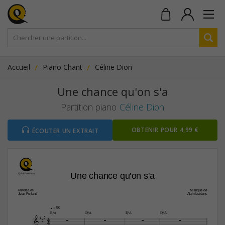
Accueil
Piano Chant
Céline Dion
Une chance qu'on s'a
Partition piano
Céline Dion
OBTENIR POUR 4,99 €
ÉCOUTER UN EXTRAIT
Une chance qu'on s'a
Paroles de
Musique de
Jean Ferland 
Alain Leblanc
q
 = 90


E/A
D/A
E/A
D/A
4





4
