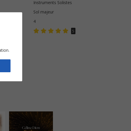
Instruments Solistes
Sol majeur
s
4
5
ation.