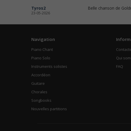
Tyros2
Belle chanson de Gold
23-05-2026
Navigation
Inform
Piano Chant
Contact
Piano Solo
Qui so
Instruments solistes
FAQ
Accordéon
Guitare
Chorales
Songbooks
Nouvelles partitions