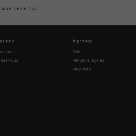
man et Céline Dion
ations
À propos
ez-nous
CGV
mmes-nous
Mentions légales
Vie privée