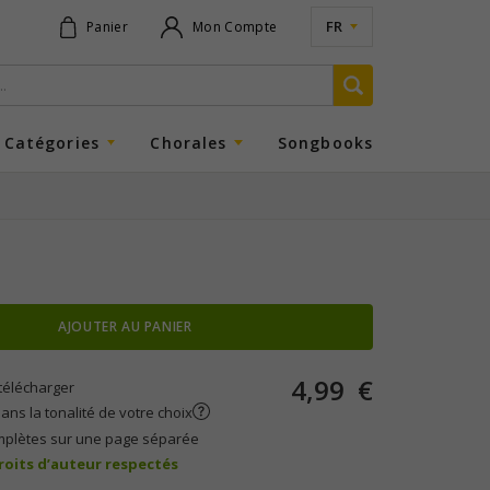
FR
Panier
Mon Compte
Catégories
Chorales
Songbooks
AJOUTER AU PANIER
4,99
€
télécharger
ans la tonalité de votre choix
mplètes sur une page séparée
droits d’auteur respectés