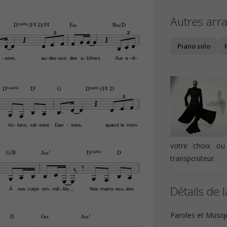
Autres arr
D(“4)/F©
D/F©
E‹
B‹/D


3
3













Piano solo
sons,
au
des
sus
des
a
bîmes
Aux
a
rê
-
-
-
-
-
-
D7(“4)
D7
G
D(“4)/F©
D


3











Vo
lons,
val
sons
Dan
sons,
quand
le
mon
-
-
-
-
votre choix ou
G/B
A‹7
D(“4)
D
transpositeur.













Détails de l
À
nos
corps
em
mê
lés
Nos
mains
nou
ées
-
-
-
Paroles et Musiq

D
G‹
A‹7