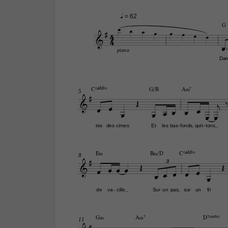
q
 = 62

G





4



4


piano
Dan
C(„ˆˆ9)
G/B
A‹7

5













tes
des
cimes
Et
les
bas
fonds,
quit
tons
-
-
E‹
B‹/D
C(„ˆˆ9)

8


3











de
va
cille
Sur
un
pas,
sur
un
fil
-
G‹
A‹7
D7(“4)

11