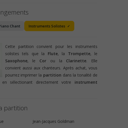
angements
Piano Chant
Instruments Solistes
Cette partition convient pour les instruments
solistes tels que la
Flute
, la
Trompette
, le
Saxophone
, le
Cor
ou la
Clarinette
. Elle
convient aussi aux chanteurs. Après achat, vous
pourrez imprimer la
partition
dans la tonalité de
 en sélectionant directement votre
instrument
a partition
ue
Jean-Jacques Goldman