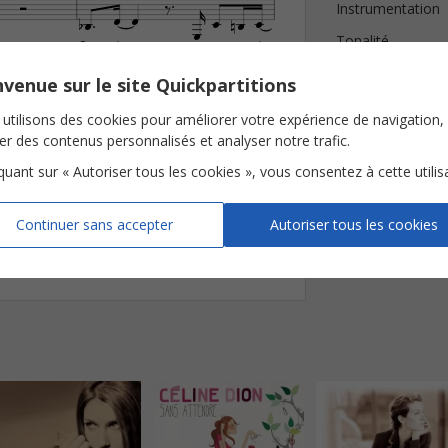






Instrumentation







Tonalité
Que
rien
ne
nous
re
tien
-
Nombre de page
venue sur le site Quickpartitions
Avis clients (
1
)
G
D(“4)/F©
D/F©
utilisons des cookies pour améliorer votre expérience de navigation,


3








ser des contenus personnalisés et analyser notre trafic.

iquant sur « Autoriser tous les cookies », vous consentez à cette utilis
ne
Dan
sons,
au
des
sus
-
-
-
-
Continuer sans accepter
Autoriser tous les cookies
sicales Feeling Inc