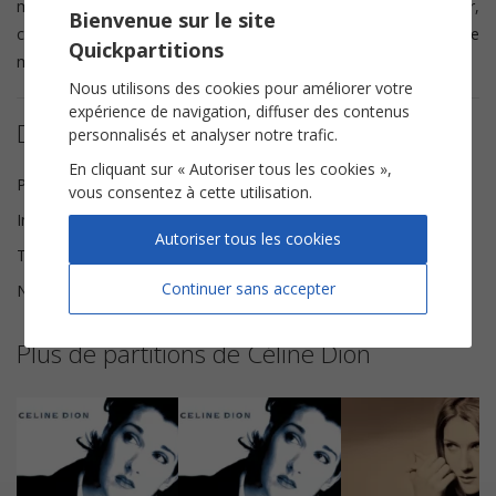
musicalité. Un arrangement fidèle, élégant et agréable à jouer,
Bienvenue sur le site
conçu pour retranscrire toute la sensibilité et la douceur de ce
Quickpartitions
magnifique titre au piano.
Nous utilisons des cookies pour améliorer votre
expérience de navigation, diffuser des contenus
Détails de la partition
personnalisés et analyser notre trafic.
En cliquant sur « Autoriser tous les cookies »,
Paroles et Musique
Jean-Jacques Goldman
vous consentez à cette utilisation.
Instrumentation
Piano solo
Autoriser tous les cookies
Tonalité
Sol majeur
Continuer sans accepter
Nombre de pages
4
Plus de partitions de Céline Dion