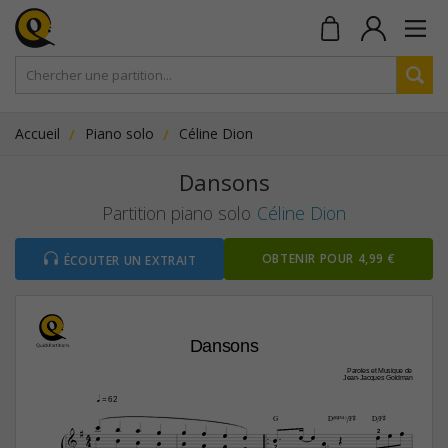
Accueil
Piano solo
Céline Dion
Dansons
Partition piano solo
Céline Dion
OBTENIR POUR 4,99 €
ÉCOUTER UN EXTRAIT
Dansons
Paroles et Musique de
Jean-Jacques Goldman
q
 = 62


G
D(“4)/F©
D/F©












4









2
4









2