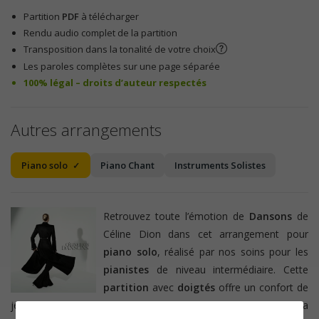
Partition
PDF
à télécharger
Rendu audio complet de la partition
Transposition dans la tonalité de votre choix
Les paroles complètes sur une page séparée
100% légal – droits d’auteur respectés
Autres arrangements
Piano solo
Piano Chant
Instruments Solistes
Retrouvez toute l’émotion de
Dansons
de
Céline Dion dans cet arrangement pour
piano solo
, réalisé par nos soins pour les
pianistes
de niveau intermédiaire. Cette
partition
avec
doigtés
offre un confort de
jeu optimal et permet de travailler facilement l’expression et la