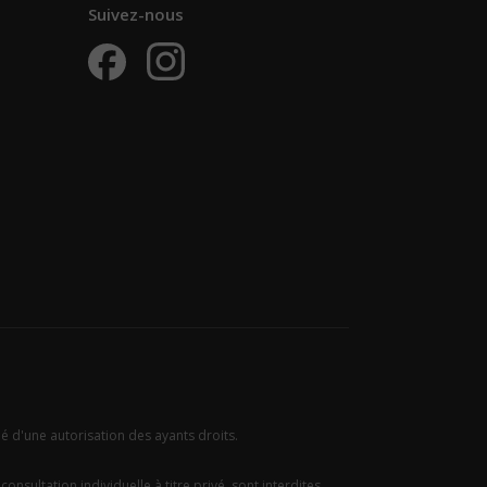
Suivez-nous
ié d'une autorisation des ayants droits.
onsultation individuelle à titre privé, sont interdites.