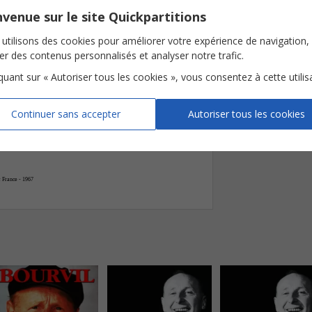
venue sur le site Quickpartitions
G
4° fois FIN



utilisons des cookies pour améliorer votre expérience de navigation,
ser des contenus personnalisés et analyser notre trafic.
te
ment
-
-
iquant sur « Autoriser tous les cookies », vous consentez à cette utilis











Continuer sans accepter
Autoriser tous les cookies








 France - 1967