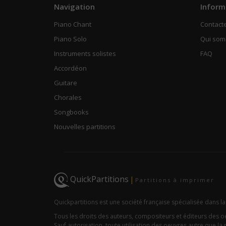
Navigation
Inform
Piano Chant
Contact
Piano Solo
Qui so
Instruments solistes
FAQ
Accordéon
Guitare
Chorales
Songbooks
Nouvelles partitions
QuickPartitions
|
Partitions à imprimer
Quickpartitions est une société française spécialisée dans la
Tous les droits des auteurs, compositeurs et éditeurs des 
Sauf autorisation, toute utilisation des oeuvres autre que la r