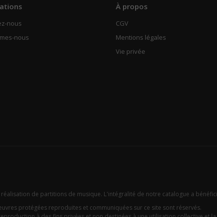
ations
À propos
ez-nous
CGV
mmes-nous
Mentions légales
Vie privée
 réalisation de partitions de musique. L'intégralité de notre catalogue a bénéfic
oeuvres protégées reproduites et communiquées sur ce site sont réservés.
eproduction à des fins privées et non destinées à une utilisation collective et la c