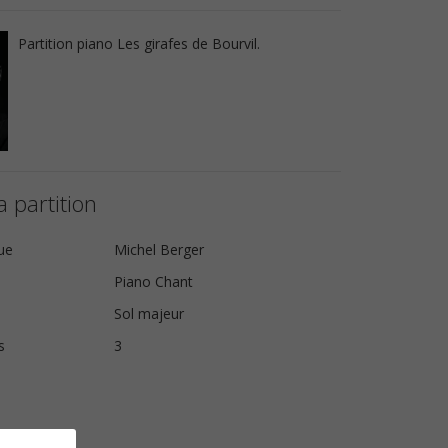
Partition piano Les girafes de Bourvil.
a partition
ue
Michel Berger
Piano Chant
Sol majeur
s
3