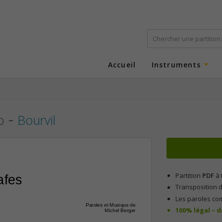
Accueil
Instruments
-
o
Bourvil
Partition
PDF
à 
afes 
Transposition d
Les paroles co
Paroles et Musique de
100% légal – 
Michel Berger