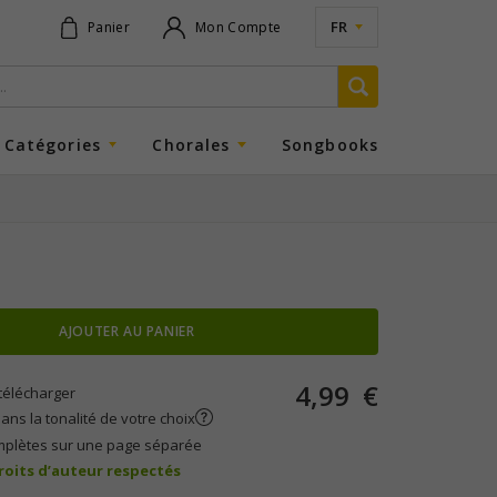
FR
Panier
Mon Compte
Catégories
Chorales
Songbooks
AJOUTER AU PANIER
4,99
€
télécharger
ans la tonalité de votre choix
mplètes sur une page séparée
droits d’auteur respectés