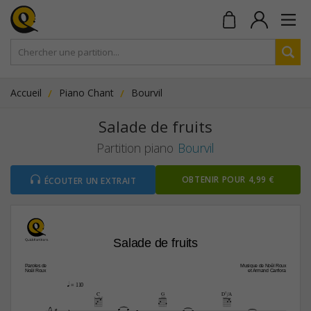
Accueil
Piano Chant
Bourvil
Salade de fruits
Partition piano
Bourvil
OBTENIR POUR 4,99 €
ÉCOUTER UN EXTRAIT
Salade de fruits
Paroles de
Musique de Noël Roux
Noël Roux
et Armand Canfora
q
 = 110
C
G
D7/A












