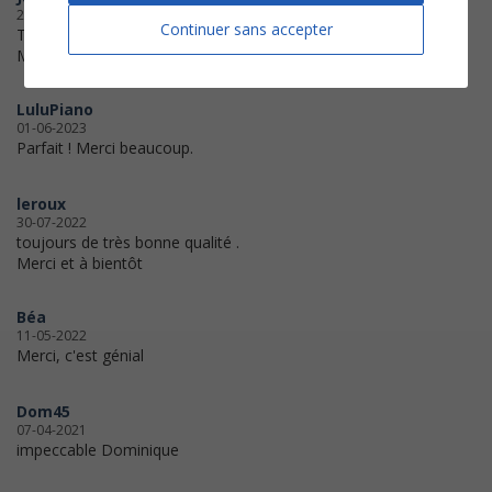
24-08-2025
Continuer sans accepter
Très bien. Très bon arrangement.
Merci
LuluPiano
01-06-2023
Parfait ! Merci beaucoup.
leroux
30-07-2022
toujours de très bonne qualité .
Merci et à bientôt
Béa
11-05-2022
Merci, c'est génial
Dom45
07-04-2021
impeccable Dominique