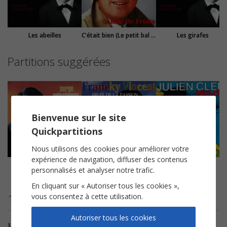
Les abeilles
C'était bien (Le petit bal perdu)
Les girafes
Partitions suggérées
Bienvenue sur le site
Quickpartitions
Nous utilisons des cookies pour améliorer votre
expérience de navigation, diffuser des contenus
Couleur café
Fruit de la passion
Mélissa
personnalisés et analyser notre trafic.
Serge Gainsbourg
Francky Vincent
Julien Clerc
En cliquant sur « Autoriser tous les cookies »,
13 avis clients
vous consentez à cette utilisation.
Autoriser tous les cookies
Jazzif