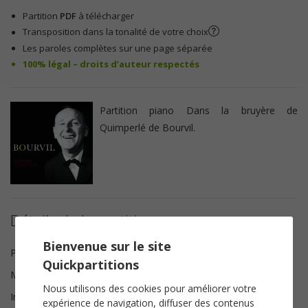
Partition
PDF
à télécharger
Transposition dans la tonalité de votre choix
Les paroles complètes sur une page séparée
100% légal – droits d’auteur respectés
Partition piano Dans la bruyère de
Quimperlé de Bourvil.
Détails de la partition
Bienvenue sur le site
Paroles
Marcel François Saint martin
Quickpartitions
Musique
Janine Bertille
Nous utilisons des cookies pour améliorer votre
Instrumentation
Piano Chant
expérience de navigation, diffuser des contenus