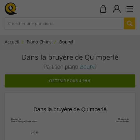
Accueil
Piano Chant
Bourvil
Dans la bruyère de Quimperlé
Partition piano
Bourvil
OBTENIR POUR 4,99 €
Dans la bruyère de Quimperlé
Paroles de
Musique de
Marcel François Saint Martin
Janine Bertille
q
 = 140