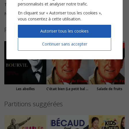
personnalisés et analyser notre trafic.
Tonalité
Si♭ majeur
En cliquant sur « Autoriser tous les cookies »,
Nombre de pages
5
vous consentez à cette utilisation.
Plus de partitions de Bourvil
Autoriser tous les cookies
Continuer sans accepter
Les abeilles
C'était bien (Le petit bal perdu)
Salade de fruits
Partitions suggérées