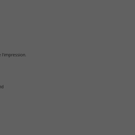
e l'impression.
id