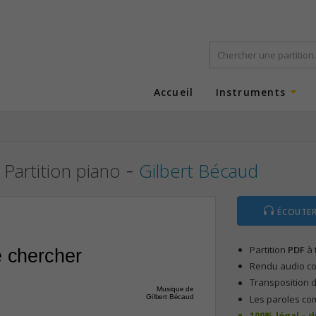
Accueil
Instruments
-
Partition piano
Gilbert Bécaud
ÉCOUTER
Partition
PDF
à 
e chercher
Rendu audio com
Transposition d
Musique de
Les paroles co
Gilbert Bécaud
100% légal – 