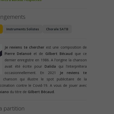
angements
Instruments Solistes
Chorale SATB
Je reviens te chercher
est une composition de
Pierre Delanoë
et de
Gilbert Bécaud
que ce
dernier enregistre en 1986. A l'origine la chanson
avait été écrite pour
Dalida
qui l'interprétera
occasionnellement. En 2021
Je reviens te
chanson qui illustre le spot publicitaire de la
cination contre le Covid-19. A vous de jouer avec
piano
du titre de
Gilbert Bécaud
.
a partition