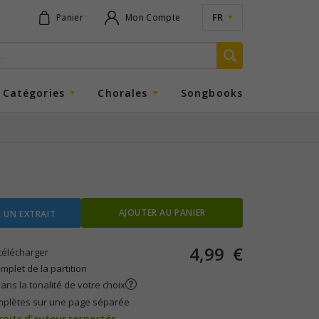
FR
Panier
Mon Compte
Catégories
Chorales
Songbooks
AJOUTER AU PANIER
 UN EXTRAIT
4,99
€
télécharger
plet de la partition
ans la tonalité de votre choix
mplètes sur une page séparée
droits d’auteur respectés