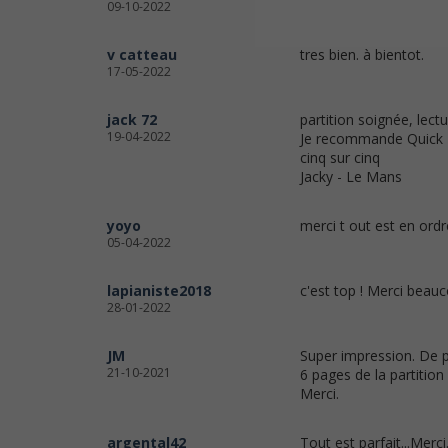
09-10-2022
v catteau
tres bien. à bientot.
17-05-2022
jack 72
partition soignée, lectu
19-04-2022
Je recommande Quick P
cinq sur cinq
Jacky - Le Mans
yoyo
merci t out est en or
05-04-2022
lapianiste2018
c'est top ! Merci beauc
28-01-2022
JM
Super impression. De p
21-10-2021
6 pages de la partitio
Merci.
argental42
Tout est parfait...Merci