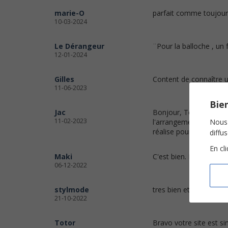
marie-O
parfait comme toujou
10-03-2024
Le Dérangeur
¨Pour la balloche , un
12-01-2024
Gilles
Content de connaître u
11-06-2023
Bien
Jac
Bonjour, Toutes les par
11-02-2023
Nous 
l'arrangement piano, le
réalise pour mes chori
diffu
En cl
Maki
C'est bien. Merci beau
06-12-2022
stylmode
tres bien et merci
21-10-2022
Totor
Bravo votre site est si