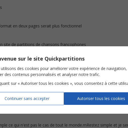
rs
 format en deux pages serait plus fonctionnel
n site de partitions de chansons francophones
venue sur le site Quickpartitions
titions que j'ai achetées sur Quick sont très fidèles aux œuvres origi
utilisons des cookies pour améliorer votre expérience de navigation,
s rythmes écrits sont précis et sont d'une très grande utilité pour le
stes.
ser des contenus personnalisés et analyser notre trafic.
iquant sur « Autoriser tous les cookies », vous consentez à cette utilis
coup!
Continuer sans accepter
Autoriser tous les cookies
mple ce qui n'est pas le cas de tout le monde.rnRestez simple et je sera