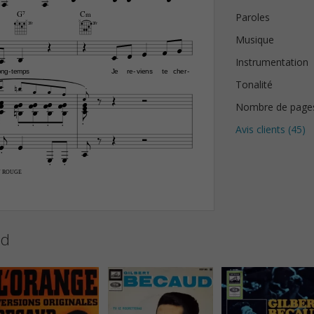


G7
C‹
Paroles
3fr
3fr


Musique







Instrumentation
ong
temps
Je
re
viens
te
cher
-
-
-




Tonalité



























Nombre de page








Avis clients (
45
)












U ROUGE
ud