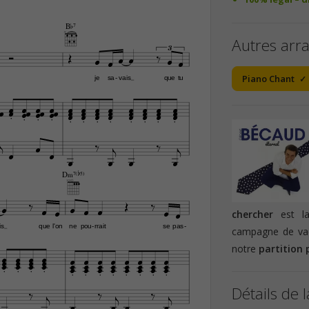
B¨7
Autres arr



3






Piano Chant
je
sa
vais
que
tu
-































































D‹7(b5)











chercher
est la 
is
que
l'on
ne
pou
rrait
se
pas
-
-
campagne de vac
notre
partition 



















































Détails de l






