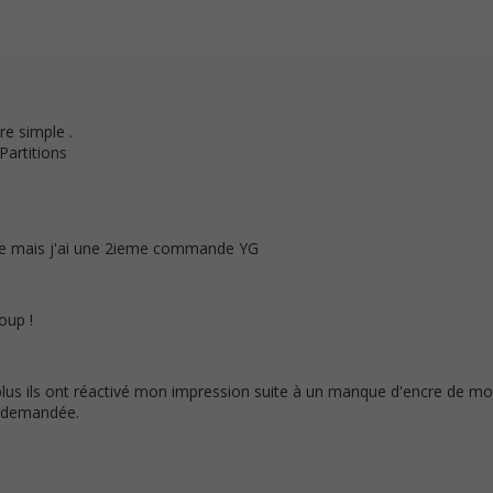
re simple .
artitions
dre mais j'ai une 2ieme commande YG
oup !
lus ils ont réactivé mon impression suite à un manque d'encre de m
n demandée.
.