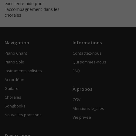
excellente aide pour
l'accompagnement dans les
chorales
Navigation
Informations
Piano Chant
Contactez-nous
Piano Solo
Qui sommes-nous
Instruments solistes
FAQ
Accordéon
Guitare
À propos
Chorales
CGV
Songbooks
Mentions légales
Nouvelles partitions
Vie privée
Suivez-nous