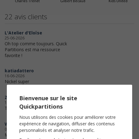
Charles Trenet
Gilbert Bécaud
Kids United
22 avis clients
L'Atelier d'Eloïse
25-06-2026
Oh top comme toujours. Quick
Partitions est ma ressource
favorite !
katiadattero
16-06-2026
Nickel super
Zoizo
Bienvenue sur le site
14-05-2026
Quickpartitions
Toujours parfait.. Merci 🙏
Nous utilisons des cookies pour améliorer votre
expérience de navigation, diffuser des contenus
Willy
06-05-2026
personnalisés et analyser notre trafic.
Merci beaucoup pour la