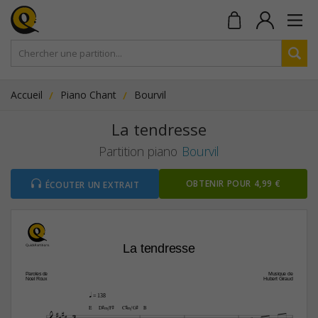
Accueil
Piano Chant
Bourvil
La tendresse
Partition piano
Bourvil
OBTENIR POUR 4,99 €
ÉCOUTER UN EXTRAIT
La tendresse
Paroles de
Musique de
Noel Roux
Hubert Giraud
q
 = 138


E
D©‹/F©
C©‹/G©
B
3




