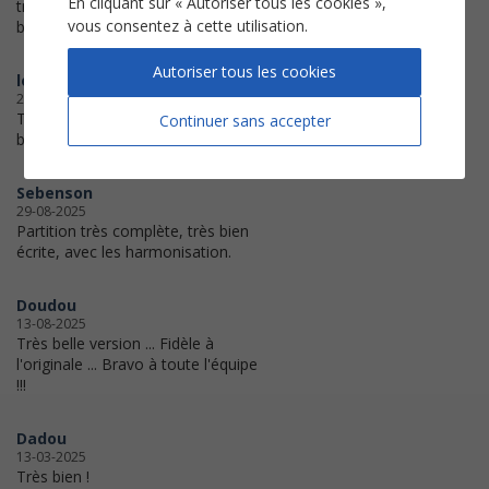
En cliquant sur « Autoriser tous les cookies »,
transposition en Fa Maj, c'est
vous consentez à cette utilisation.
beaucoup plus facile pour moi.
Autoriser tous les cookies
loujazz
24-04-2026
Très belle partition! Merci
Continuer sans accepter
beaucoup!
Sebenson
29-08-2025
Partition très complète, très bien
écrite, avec les harmonisation.
Doudou
13-08-2025
Très belle version ... Fidèle à
l'originale ... Bravo à toute l'équipe
!!!
Dadou
13-03-2025
Très bien !