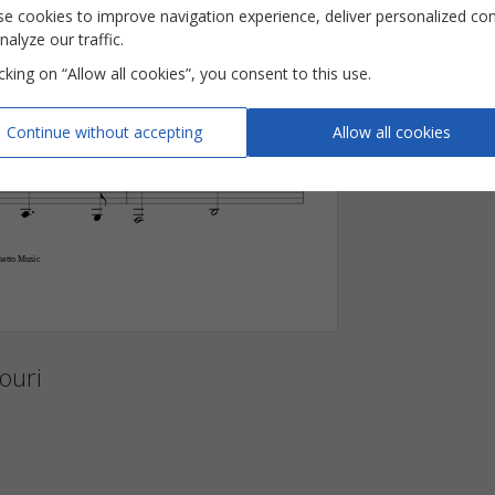
C
C/B
A‹7
Am7/D
D
e cookies to improve navigation experience, deliver personalized co
Key

3
nalyze our traffic.








Pages
icking on “Allow all cookies”, you consent to this use.
s
Bien
par
des
sus
des
o
cé
ans
-
-
-
Reviews (
2
)
















Continue without accepting
Allow all cookies








hetto Music
ouri