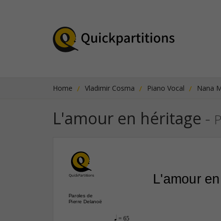
Home
Vladimir Cosma
Piano Vocal
Nana M
L'amour en héritage
-
P
L'amour en
Paroles de
Pierre Delanoë
q
 = 65