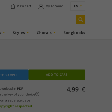
EN
View Cart
My Account
s
Styles
Chorals
Songbooks
ADD TO CART
 TO SAMPLE
4,99
€
 download in
PDF
n the key of your choice
s on a separate page
copyright respected