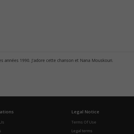
s les années 1990. J'adore cette chanson et Nana Mouskouri.
ations
Legal Notice
 Us
Terms Of Use
s
Legal terms