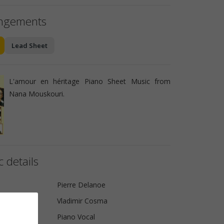
angements
Lead Sheet
L'amour en héritage Piano Sheet Music from
Nana Mouskouri.
 details
Pierre Delanoe
Vladimir Cosma
Piano Vocal