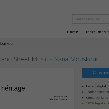
Home
Instrument
ouskouri
-
iano Sheet Music
Nana Mouskouri
LISTEN
Instant digital
 héritage
Transposition i
Musique de
Complete lyric
Vladimir Cosma
100% legal – 