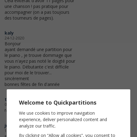
Cela éviterait d'avoir 11 pages pour
une chanson ! pas pratique pour
accompagner (on a pas toujours
des tourneurs de pages).
kaly
24-12-2020
Bonjour
ayant demandé une partition pour
le piano , je trouve dommage que
vous n'ayez pas noté le doigté pour
le piano. Débutante c'est difficile
pour moi de le trouver...
sincèrement
bonnes fêtes de fin d'année
teemu38
Welcome to Quickpartitions
07-12-2020
ras parfait
We use cookies to improve navigation
experience, deliver personalized content and
julie
analyze our traffic.
14-11-2020
By clicking on “Allow all cookies”, you consent to
super! j'ai eu une problème