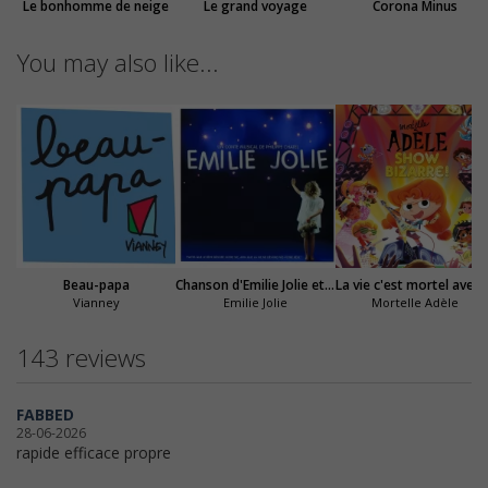
Le bonhomme de neige
Le grand voyage
Corona Minus
You may also like...
Beau-papa
Chanson d'Emilie Jolie et du grand oiseau
La vie c'est 
Vianney
Emilie Jolie
Mortelle Adèle
143 reviews
FABBED
28-06-2026
rapide efficace propre