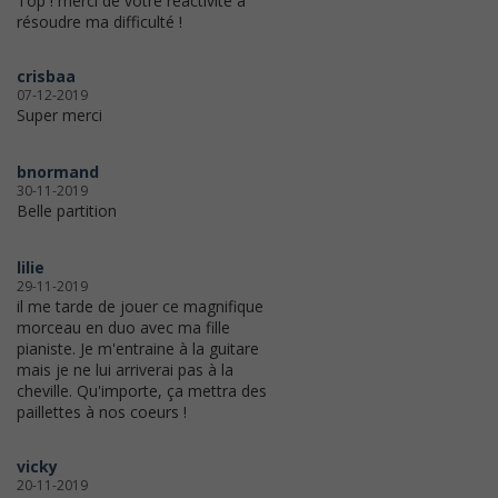
Top ! merci de votre réactivité à
résoudre ma difficulté !
crisbaa
07-12-2019
Super merci
bnormand
30-11-2019
Belle partition
lilie
29-11-2019
il me tarde de jouer ce magnifique
morceau en duo avec ma fille
pianiste. Je m'entraine à la guitare
mais je ne lui arriverai pas à la
cheville. Qu'importe, ça mettra des
paillettes à nos coeurs !
vicky
20-11-2019