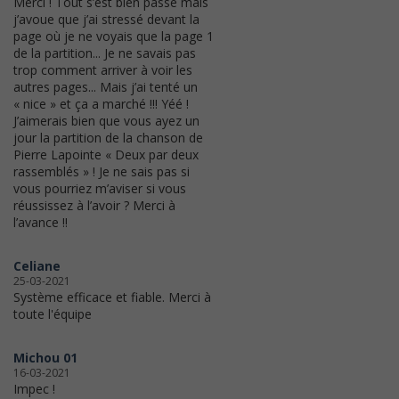
Merci ! Tout s’est bien passé mais
j’avoue que j’ai stressé devant la
page où je ne voyais que la page 1
de la partition... Je ne savais pas
trop comment arriver à voir les
autres pages... Mais j’ai tenté un
« nice » et ça a marché !!! Yéé !
J’aimerais bien que vous ayez un
jour la partition de la chanson de
Pierre Lapointe « Deux par deux
rassemblés » ! Je ne sais pas si
vous pourriez m’aviser si vous
réussissez à l’avoir ? Merci à
l’avance !!
Celiane
25-03-2021
Système efficace et fiable. Merci à
toute l'équipe
Michou 01
16-03-2021
Impec !