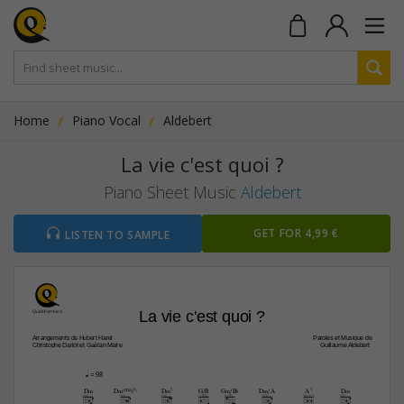
Home
Piano Vocal
Aldebert
La vie c'est quoi ?
Piano Sheet Music
Aldebert
GET FOR 4,99 €
LISTEN TO SAMPLE
La vie c'est quoi ?
Arrangements de Hubert Harel
Paroles et Musique de
Christophe Darlot et Gaëtan Maire
Guillaume Aldebert 
q
 = 98
D‹
D‹(Œ„Š7)
D‹7
G/B
G‹/B¨
D‹/A
A7
D‹