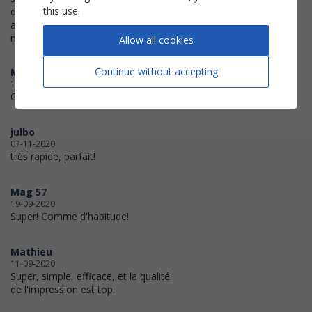
this use.
d'impression et l'equipe a été très
arrangeante en plus!un grand
merci!!!!
Allow all cookies
Continue without accepting
Mike_Lew
10-11-2020
Great service.
julbo
07-11-2020
très rapide, parfait!
Mag 57
19-09-2020
Super! Comme d'habitude!
Mathieu
11-09-2020
Super, simple, efficace, et la qualité
de l'impression est top.