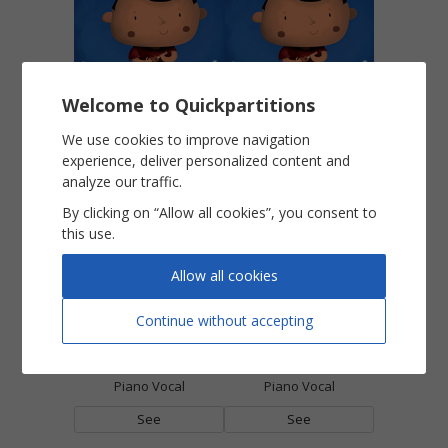
Les mots mélangés
Les oiseaux dans les grands magasins
Welcome to Quickpartitions
Piano Vocal
Piano Vocal
We use cookies to improve navigation
experience, deliver personalized content and
See
See
analyze our traffic.
By clicking on “Allow all cookies”, you consent to
this use.
Allow all cookies
Continue without accepting
Les petites pierres
Les petits d'anges
Piano Vocal
Piano Vocal
See
See