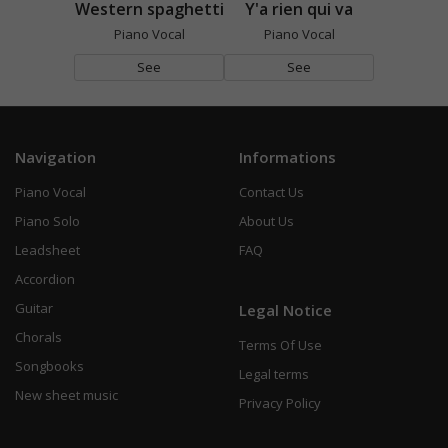
Western spaghetti
Y'a rien qui va
Piano Vocal
Piano Vocal
See
See
Navigation
Informations
Piano Vocal
Contact Us
Piano Solo
About Us
Leadsheet
FAQ
Accordion
Guitar
Legal Notice
Chorals
Terms Of Use
Songbooks
Legal terms
New sheet music
Privacy Policy