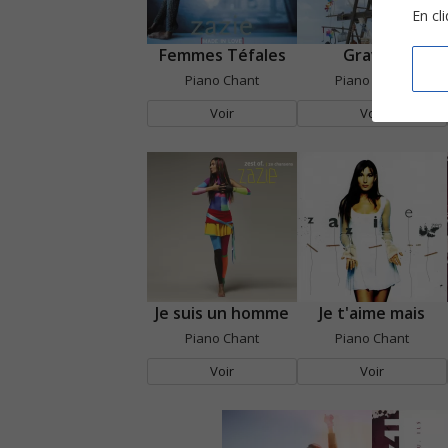
En cl
Femmes Téfales
Gravité
Piano Chant
Piano Chant
Voir
Voir
Je suis un homme
Je t'aime mais
Piano Chant
Piano Chant
Voir
Voir