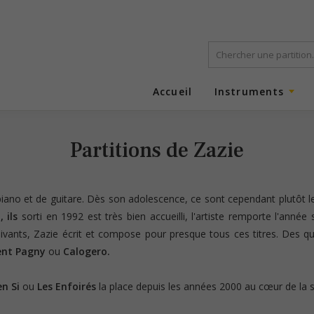
Accueil
Instruments
Partitions de Zazie
piano et de guitare. Dès son adolescence, ce sont cependant plutôt le
, ils
sorti en 1992 est très bien accueilli, l'artiste remporte l'année 
uivants, Zazie écrit et compose pour presque tous ces titres. Des q
rent Pagny
ou
Calogero.
en Si
ou
Les Enfoirés
la place depuis les années 2000 au cœur de la 