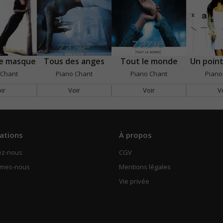
e masque
Tous des anges
Tout le monde
Un point
 Chant
Piano Chant
Piano Chant
Piano
ir
Voir
Voir
V
ations
À propos
ez-nous
CGV
mmes-nous
Mentions légales
Vie privée