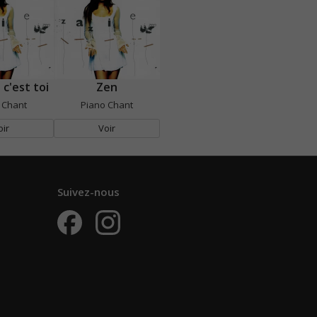
 c'est toi
Zen
 Chant
Piano Chant
oir
Voir
Suivez-nous