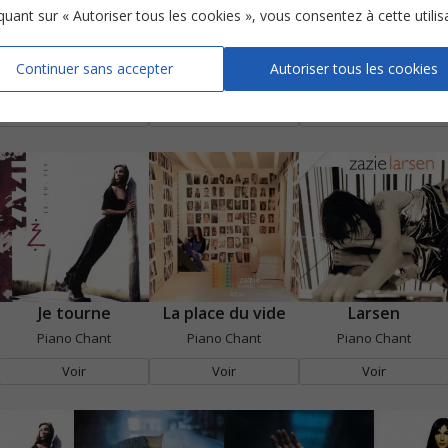
iquant sur « Autoriser tous les cookies », vous consentez à cette utilis
Homme sweet homme
Homme sweet homme
J'envoie valser
Continuer sans accepter
Autoriser tous les cookies
Piano Chant
Chorale SAH
Piano Chant
Voir
Voir
Voir
Je tourne
La place du vide
Larsen
Piano Chant
Piano Chant
Piano Chant
Voir
Voir
Voir