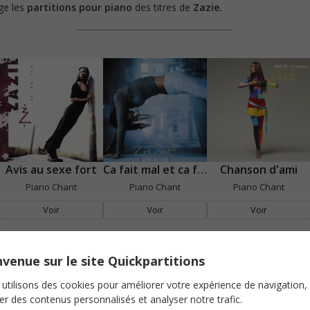
age les
partitions pour piano
des titres de
Zazie.
Avis au sexe fort
Ca fait mal et ca fait rien
Chanson d'ami
Piano Chant
Piano Chant
Piano Chant
Voir
Voir
Voir
venue sur le site Quickpartitions
utilisons des cookies pour améliorer votre expérience de navigation,
ser des contenus personnalisés et analyser notre trafic.