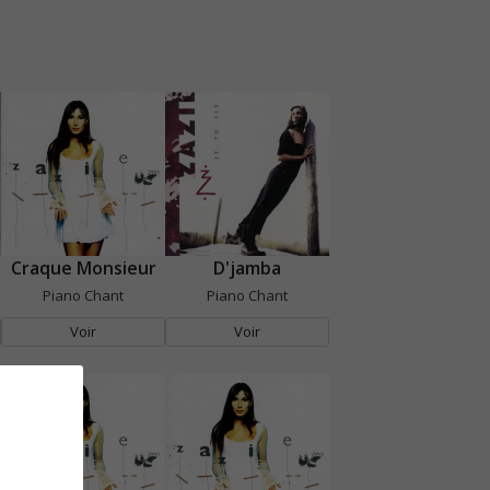
Craque Monsieur
D'jamba
Piano Chant
Piano Chant
Voir
Voir