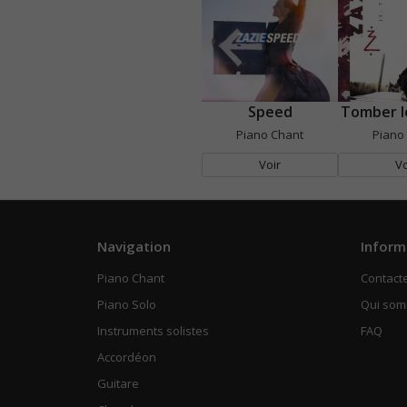
Speed
Tomber l
Piano Chant
Piano
Voir
Vo
Navigation
Inform
Piano Chant
Contact
Piano Solo
Qui so
Instruments solistes
FAQ
Accordéon
Guitare