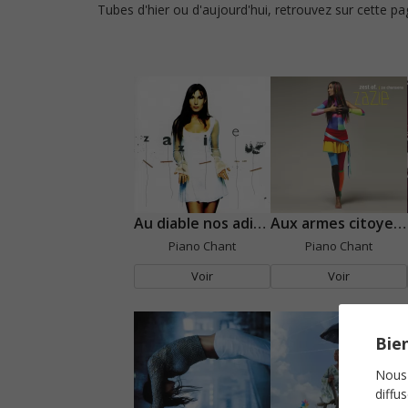
Tubes d'hier ou d'aujourd'hui, retrouvez sur cette p
Au diable nos adieux
Aux armes citoyennes
Piano Chant
Piano Chant
Voir
Voir
Bien
Nous 
diffu