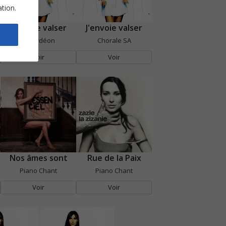
ation.
J'envoie valser
J'envoie valser
Accordéon
Chorale SA
Voir
Voir
Nos âmes sont
Rue de la Paix
Piano Chant
Piano Chant
Voir
Voir