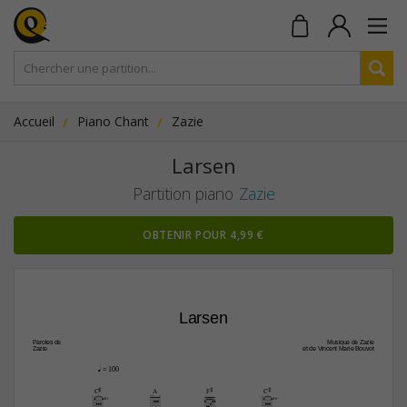
Accueil
Piano Chant
Zazie
Larsen
Partition piano
Zazie
OBTENIR POUR 4,99 €
Larsen
Paroles de
Musique de Zazie
Zazie
et de Vincent Marie Bouvot
q
 = 100
C#
A
F#
C#
4fr
4fr