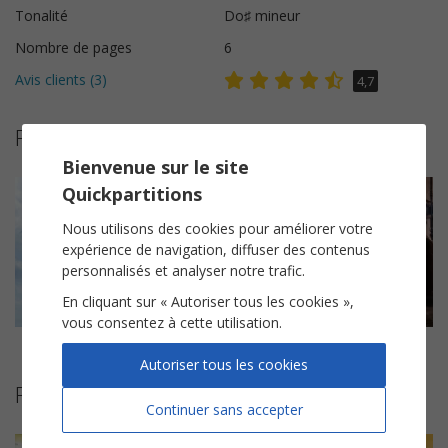
Tonalité
Do♯ mineur
Nombre de pages
6
Avis clients (
3
)
4,7
Plus de partitions de Zazie
Bienvenue sur le site
Quickpartitions
Nous utilisons des cookies pour améliorer votre
expérience de navigation, diffuser des contenus
personnalisés et analyser notre trafic.
En cliquant sur « Autoriser tous les cookies »,
vous consentez à cette utilisation.
Gravité
Rue de la Paix
Nos âmes sont
Autoriser tous les cookies
Partitions suggérées
Continuer sans accepter