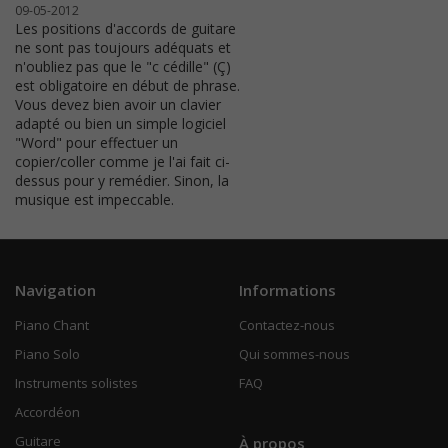
09-05-2012
Les positions d'accords de guitare
ne sont pas toujours adéquats et
n'oubliez pas que le "c cédille" (Ç)
est obligatoire en début de phrase.
Vous devez bien avoir un clavier
adapté ou bien un simple logiciel
"Word" pour effectuer un
copier/coller comme je l'ai fait ci-
dessus pour y remédier. Sinon, la
musique est impeccable.
Navigation
Informations
Piano Chant
Contactez-nous
Piano Solo
Qui sommes-nous
Instruments solistes
FAQ
Accordéon
Guitare
À propos