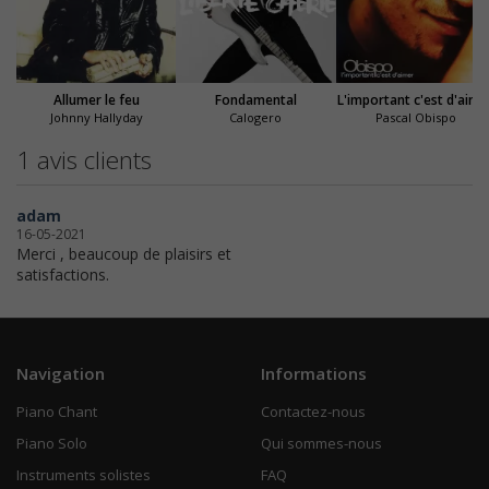
Allumer le feu
Fondamental
L'important c'est d'aime
Johnny Hallyday
Calogero
Pascal Obispo
1 avis clients
adam
16-05-2021
Merci , beaucoup de plaisirs et
satisfactions.
Navigation
Informations
Piano Chant
Contactez-nous
Piano Solo
Qui sommes-nous
Instruments solistes
FAQ