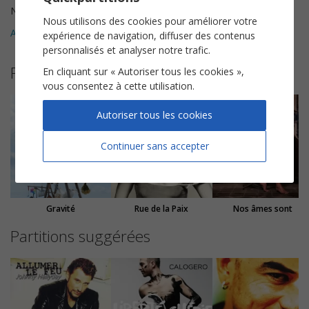
Nombre de pages
7
Nous utilisons des cookies pour améliorer votre
Avis clients (
1
)
5
expérience de navigation, diffuser des contenus
personnalisés et analyser notre trafic.
Plus de partitions de Zazie
En cliquant sur « Autoriser tous les cookies »,
vous consentez à cette utilisation.
Autoriser tous les cookies
Continuer sans accepter
Gravité
Rue de la Paix
Nos âmes sont
Partitions suggérées