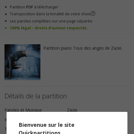
Partition
PDF
à télécharger
Transposition dans la tonalité de votre choix
Les paroles complètes sur une page séparée
100% légal – droits d’auteur respectés
Partition piano Tous des anges de Zazie.
Détails de la partition
Paroles et Musique
Zazie
Instrumentation
Piano Chant
Bienvenue sur le site
Tonalité
Sol mineur
Quickpartitions