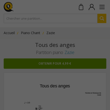
Accueil
Piano Chant
Zazie
Tous des anges
Partition piano
Zazie
OBTENIR POUR 4,99 €
Tous des anges
Paroles et Musique de
Zazie
q
 = 110
Gm

3fr