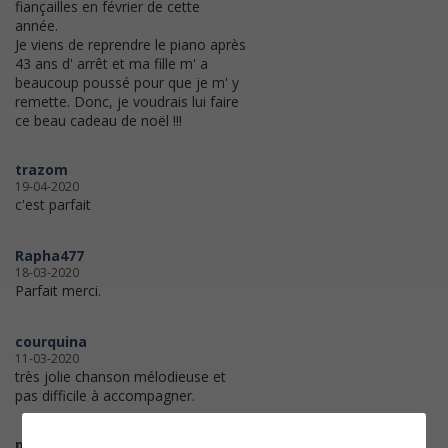
fiançailles en février de cette
année.
Je viens de reprendre le piano après
43 ans d' arrêt et ma fille m' a
beaucoup poussé pour que je m' y
remette. Donc, je voudrais lui faire
ce beau cadeau de noël !!!
trazom
19-04-2020
c'est parfait
Rapha477
18-03-2020
Parfait merci.
courquina
11-03-2020
très jolie chanson mélodieuse et
pas difficile à accompagner.
pascale