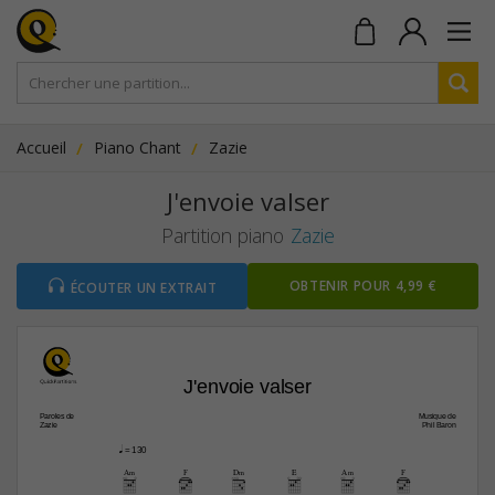
Accueil
Piano Chant
Zazie
J'envoie valser
Partition piano
Zazie
OBTENIR POUR 4,99 €
ÉCOUTER UN EXTRAIT
J'envoie valser
Paroles de
Musique de
Zazie
Phil Baron
q
 = 130
A‹
F
D‹
E
A‹
F