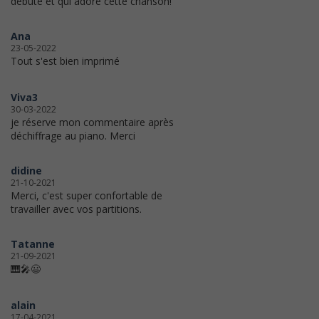
débute et qui adore cette chanson!
Ana
23-05-2022
Tout s'est bien imprimé
Viva3
30-03-2022
je réserve mon commentaire après
déchiffrage au piano. Merci
didine
21-10-2021
Merci, c'est super confortable de
travailler avec vos partitions.
Tatanne
21-09-2021
🎹🎤😃
alain
17-04-2021