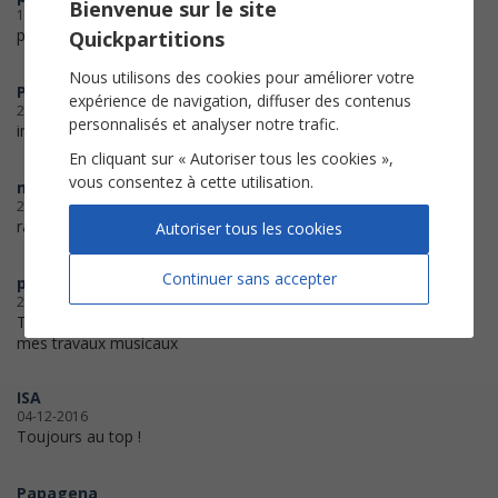
Bienvenue sur le site
18-10-2019
parfait!!
Quickpartitions
Nous utilisons des cookies pour améliorer votre
POUL
expérience de navigation, diffuser des contenus
27-03-2018
personnalisés et analyser notre trafic.
impression correcte
En cliquant sur « Autoriser tous les cookies »,
vous consentez à cette utilisation.
mam
20-11-2017
rapide et efficace...pro, quoi !
Autoriser tous les cookies
Continuer sans accepter
pinkpanthart
26-09-2017
Tout à fait ce qu'il me fallait pour
mes travaux musicaux
ISA
04-12-2016
Toujours au top !
Papagena