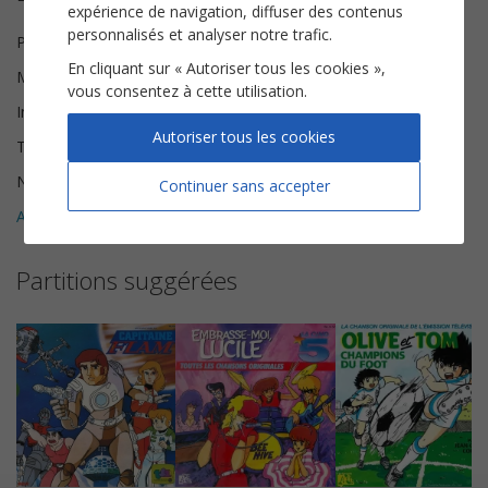
expérience de navigation, diffuser des contenus
personnalisés et analyser notre trafic.
Paroles
Alessandra Valeri manera
En cliquant sur « Autoriser tous les cookies »,
Musique
Carmelo Carucci
vous consentez à cette utilisation.
Instrumentation
Piano Chant
Autoriser tous les cookies
Tonalité
Fa majeur
Nombre de pages
5
Continuer sans accepter
Avis clients (
1
)
5
Partitions suggérées