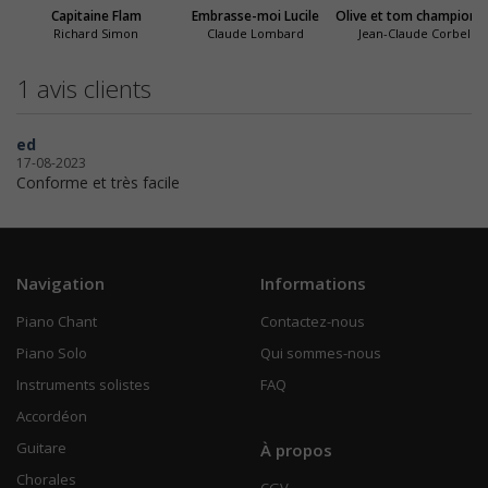
Capitaine Flam
Embrasse-moi Lucile
Olive et tom c
Richard Simon
Claude Lombard
Jean-Claude Corbel
1 avis clients
ed
17-08-2023
Conforme et très facile
Navigation
Informations
Piano Chant
Contactez-nous
Piano Solo
Qui sommes-nous
Instruments solistes
FAQ
Accordéon
Guitare
À propos
Chorales