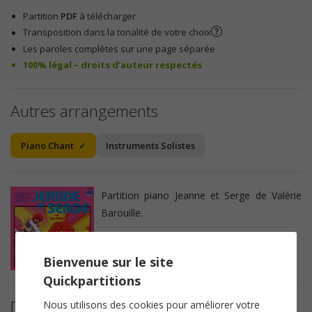
Partition
PDF
à télécharger
Transposition dans la tonalité de votre choix
Les paroles complètes sur une page séparée
100% légal – droits d’auteur respectés
Autres arrangements
Piano Chant
Instruments Solistes
Partition piano Jeanne et Serge de Valérie
Barouille.
Bienvenue sur le site
Quickpartitions
Détails de la partition
Nous utilisons des cookies pour améliorer votre