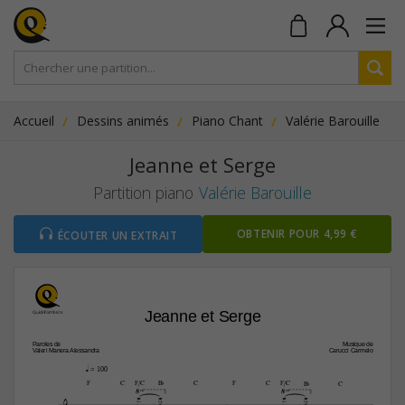
Accueil
Dessins animés
Piano Chant
Valérie Barouille
Jeanne et Serge
Partition piano
Valérie Barouille
OBTENIR POUR 4,99 €
ÉCOUTER UN EXTRAIT
Jeanne et Serge
Paroles de
Musique de
Valeri Manera Alessandra
Carucci Carmelo
q
 = 100




F
C
F/C
B¨
C
F
C
F/C
B¨
C




4

