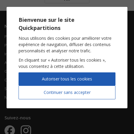
Bienvenue sur le site
Navigation
Informations
Quickpartitions
Piano Chant
Contactez-nous
Nous utilisons des cookies pour améliorer votre
expérience de navigation, diffuser des contenus
Piano Solo
Qui sommes-nous
personnalisés et analyser notre trafic.
Instruments solistes
FAQ
En cliquant sur « Autoriser tous les cookies »,
Accordéon
vous consentez à cette utilisation.
Guitare
À propos
Autoriser tous les cookies
Chorales
CGV
Songbooks
Mentions légales
Continuer sans accepter
Nouvelles partitions
Vie privée
Suivez-nous