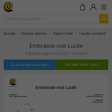
Accueil
Dessins animés
Piano Chant
Claude Lombard
Embrasse-moi Lucile
Partition piano
Claude Lombard
OBTENIR POUR 4,99 €
ÉCOUTER UN EXTRAIT
Embrasse-moi Lucile
Paroles de
Musique de
Valeri Manera Alessandra
Martelli Giordano Brun
Adaptateur
Leveel Charles
q
 = 70

B¨/F
F
C7
F