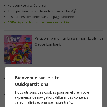
Partition
PDF
à télécharger
Transposition dans la tonalité de votre choix
Les paroles complètes sur une page séparée
100% légal – droits d’auteur respectés
Partition piano Embrasse-moi Lucile de
Claude Lombard.
Détails de la partition
Bienvenue sur le site
Quickpartitions
Paroles
Alessandra Valeri manera
Nous utilisons des cookies pour améliorer votre
Musique
Martelli Giordano brun
expérience de navigation, diffuser des contenus
personnalisés et analyser notre trafic.
Instrumentation
Piano Chant