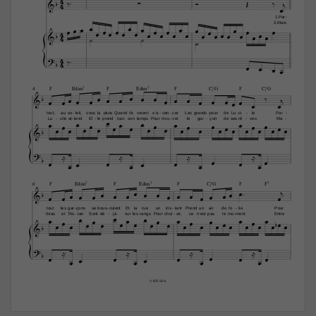
4







4



1.Par
-





2.Mais











4

















4





4


4





F
Edim7
F
Edim7
F
C/G
F
C/G
4


























tout,
au
so
leil,
sous
la
pluie
Quand
ils
voient
s'a
van
cer
Les
grands
yeux
de
Lu
ci
le
Par
-
-
-
-
-
-







Lu
cile
at
tend
El
le
prend
tout
son
temps
Pour
trou
ver
le
gar
çon
de
ses
rê
ves
Ma
-
-
-
-
-
-
-














































F
Edim7
F
Edim7
F
C/G
F
F7
6
























tout
les
gar
çons
se
bous
culent
Et
la
rue
un
ins
tant
Prend
un
air
de
fo
lie
Pour
-
-
-
-








thias
et
Tris
tan
Sont
dé
jà
sur
les
rangs
Pour
choi
sir,
ce
n'est
pas
le
mo
ment
Entre
-
-
-
-













































© RTI SPA