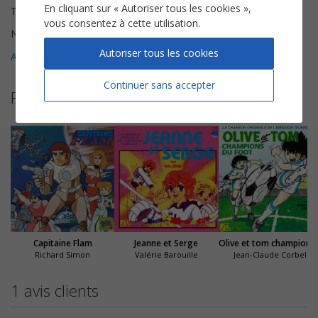
En cliquant sur « Autoriser tous les cookies »,
Tonalité
Fa majeur
vous consentez à cette utilisation.
Nombre de pages
4
Autoriser tous les cookies
Avis clients (
1
)
5
Continuer sans accepter
Partitions suggérées
Capitaine Flam
Jeanne et Serge
Olive et tom c
Richard Simon
Valérie Barouille
Jean-Claude Corbel
1 avis clients