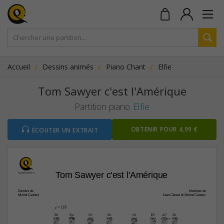
Accueil
Dessins animés
Piano Chant
Elfie
Tom Sawyer c'est l'Amérique
Partition piano
Elfie
OBTENIR POUR 4,99 €
ÉCOUTER UN EXTRAIT
Tom Sawyer c'est l'Amérique
Paroles de
Musique de
Michel Cassez
Jean Clavet et Michel Cassez
q
 = 118
D¨
F‹
G¨
D¨
G¨
E¨7
A¨7
D¨
4fr