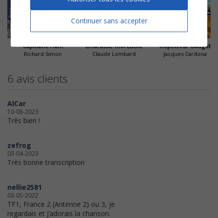
Continuer sans accepter
Capitaine Flam
Embrasse-moi Lucile
Inspecteur Gadget
Richard Simon
Claude Lombard
Jacques Cardona
6 avis clients
AlCar
10-08-2023
Très bien !
zefrog
03-04-2023
Très bonne transcription
nellie2581
03-05-2022
TF1, France 2 (Antenne 2) ou 3, je
regardais et j’adorais la chanson.