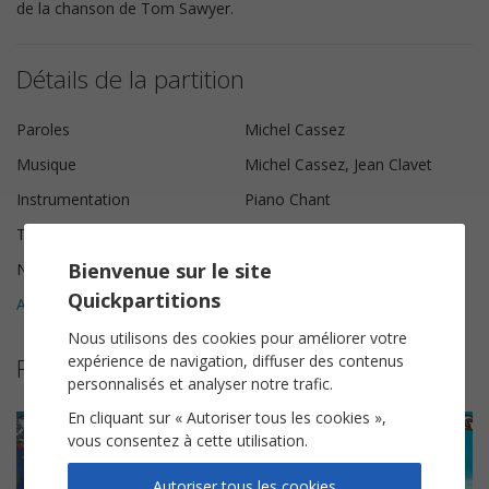
de la chanson de Tom Sawyer.
Détails de la partition
Paroles
Michel Cassez
Musique
Michel Cassez, Jean Clavet
Instrumentation
Piano Chant
Tonalité
Ré♭ majeur
Bienvenue sur le site
Nombre de pages
5
Quickpartitions
Avis clients (
6
)
5
Nous utilisons des cookies pour améliorer votre
expérience de navigation, diffuser des contenus
Partitions suggérées
personnalisés et analyser notre trafic.
En cliquant sur « Autoriser tous les cookies »,
vous consentez à cette utilisation.
Autoriser tous les cookies