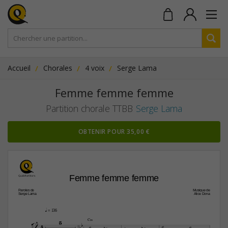
Accueil
Chorales
4 voix
Serge Lama
Femme femme femme
Partition chorale TTBB
Serge Lama
OBTENIR POUR 35,00 €
Femme femme femme
Paroles de
Musique de
Serge Lama
Alice Dona
q
 = 136

5
C‹

4









