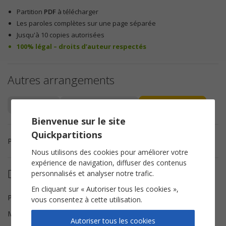
Partition
PDF
à télécharger
Les paroles complètes sur une page séparée
Jusqu'à 10 copies autorisées
100% légal – droits d’auteur respectés
Autres arrangements
Piano Chant
Instruments Solistes
Chorale TTBB
Bienvenue sur le site
Quickpartitions
Partition chorale TTBB Femme femme femme de Serge Lama.
Nous utilisons des cookies pour améliorer votre
expérience de navigation, diffuser des contenus
Détails de la partition
personnalisés et analyser notre trafic.
En cliquant sur « Autoriser tous les cookies »,
Paroles
Serge Lama
vous consentez à cette utilisation.
Musique
Alice Dona
Autoriser tous les cookies