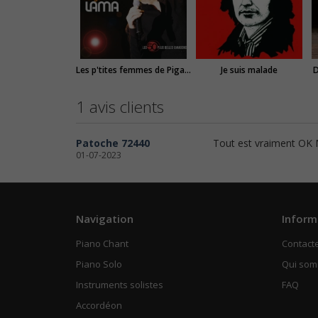
Les p'tites femmes de Pigalle
Je suis malade
D
1 avis clients
Patoche 72440
Tout est vraiment OK 
01-07-2023
Navigation
Inform
Piano Chant
Contact
Piano Solo
Qui so
Instruments solistes
FAQ
Accordéon