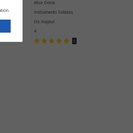
Alice Dona
ation.
Instruments Solistes
Do majeur
s
4
5