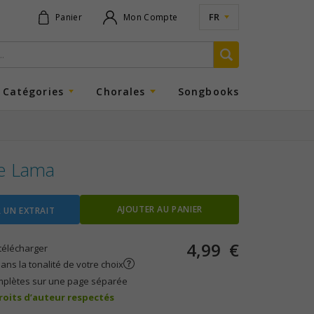
FR
Panier
Mon Compte
Catégories
Chorales
Songbooks
e Lama
AJOUTER AU PANIER
 UN EXTRAIT
4,99
€
télécharger
ans la tonalité de votre choix
mplètes sur une page séparée
droits d’auteur respectés