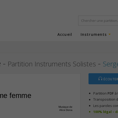
Accueil
Instruments
e
-
-
Partition Instruments Solistes
Serg
ÉCOUTER
Partition
PDF
à 
me femme
Transposition d
Les paroles co
Musique de
Alice Dona
100% légal – 