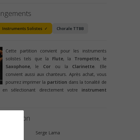
angements
Instruments Solistes
Chorale TTBB
Cette partition convient pour les instruments
solistes tels que la
Flute
, la
Trompette
, le
Saxophone
, le
Cor
ou la
Clarinette
. Elle
convient aussi aux chanteurs. Après achat, vous
pourrez imprimer la
partition
dans la tonalité de
 en sélectionant directement votre
instrument
a partition
Serge Lama