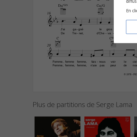
diffu
D‹7(b5)
C‹/G
En cl


16














J'ai
ga
gné
le
gros
lot
Ce
-
De
Tre
net,
d'Che
va
lier
Ce
-
-
-
C
CŒ„Š7
20










Femme,
femme
femme,
fais
nous
voir
le
cie
-
Femme,
femme,
femme,
n'aie
pas
peur
de
no
© 1978 - PE
Plus de partitions de Serge Lama