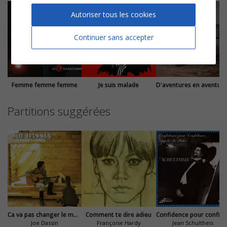
Autoriser tous les cookies
Continuer sans accepter
Femme femme femme
Je suis malade
D'aventures en aventure
Partitions suggérées
Ca va pas changer le monde
Comment te dire adieu
Confidence pour confi
Joe Dassin
Françoise Hardy
Jean Schultheis