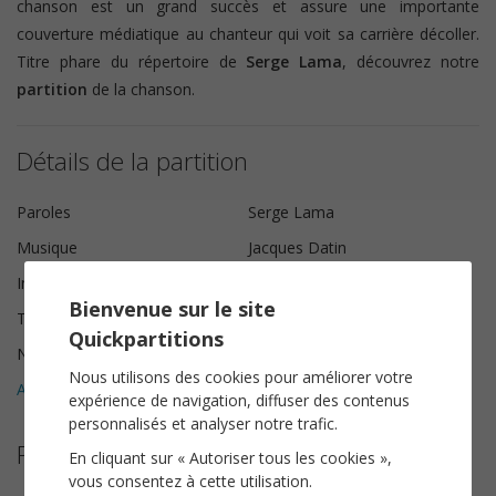
chanson est un grand succès et assure une importante
couverture médiatique au chanteur qui voit sa carrière décoller.
Titre phare du répertoire de
Serge Lama
, découvrez notre
partition
de la chanson.
Détails de la partition
Paroles
Serge Lama
Musique
Jacques Datin
Instrumentation
Piano Chant
Bienvenue sur le site
Tonalité
Si majeur
Quickpartitions
Nombre de pages
5
Nous utilisons des cookies pour améliorer votre
Avis clients (
4
)
5
expérience de navigation, diffuser des contenus
personnalisés et analyser notre trafic.
Plus de partitions de Serge Lama
En cliquant sur « Autoriser tous les cookies »,
vous consentez à cette utilisation.