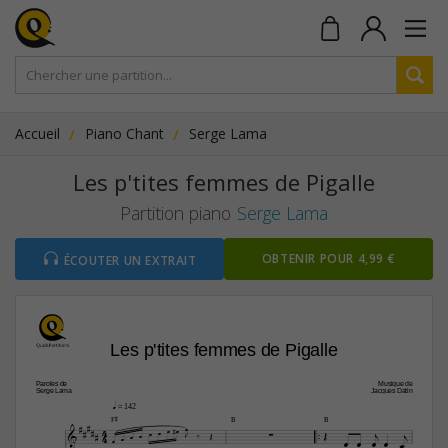
Accueil
Piano Chant
Serge Lama
Les p'tites femmes de Pigalle
Partition piano
Serge Lama
OBTENIR POUR 4,99 €
ÉCOUTER UN EXTRAIT
Les p'tites femmes de Pigalle
Paroles de
Musique de
Serge Lama
Jacques Datin
q
 = 142




F©
B
B
4













4












