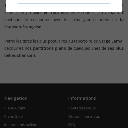
Tout au long de sa carrière, le chanteur enchaine les disques et
aime à se produire
en tournées
en Europe et au Canada. Il
continue de collaborer avec les plus grands noms de
la
chanson française
.
Parmi les titres les plus populaires du répertoire de
Serge Lama
,
découvrez nos
partitions piano
de quelques unes de
ses plus
belles chansons
.
Navigation
Informations
Piano Chant
Contactez-nous
Piano Solo
Qui sommes-nous
Instruments solistes
FAQ