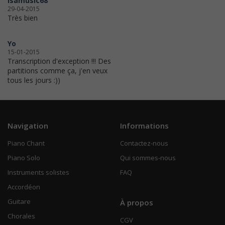
isamusic68
29-04-2015
Très bien
Yo
15-01-2015
Transcription d'exception !!! Des
partitions comme ça, j'en veux
tous les jours :))
Navigation
Informations
Piano Chant
Contactez-nous
Piano Solo
Qui sommes-nous
Instruments solistes
FAQ
Accordéon
Guitare
À propos
Chorales
CGV