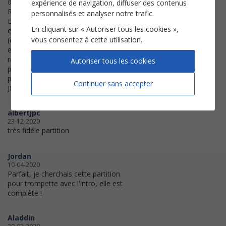
expérience de navigation, diffuser des contenus
08-04-2022
Relevé parfait et pro, rien à redire.
personnalisés et analyser notre trafic.
Bravo pour ce travail. Je suis
En cliquant sur « Autoriser tous les cookies »,
enseignant en section spécialisée
vous consentez à cette utilisation.
(conservatoire et lycée spécialisé)
et je peux dire que j’en ai vu des
relevés fantaisistes et des
Autoriser tous les cookies
partitions fausses!... Ici, c’est
parfaitement fiable!
Continuer sans accepter
JML
albertjpc
23-12-2020
très fidèle partition
Jordan
10-04-2020
Parfait, je cherchais cette partition
pour trompette avec l'intro, elle est
complète !
Aladdin