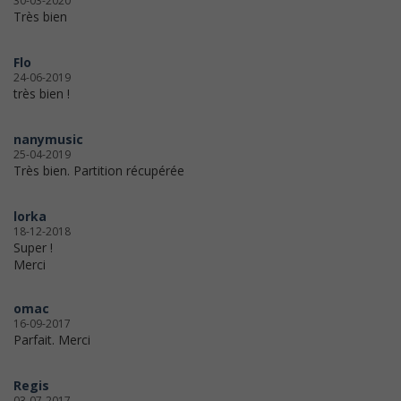
30-03-2020
Très bien
Flo
24-06-2019
très bien !
nanymusic
25-04-2019
Très bien. Partition récupérée
lorka
18-12-2018
Super !
Merci
omac
16-09-2017
Parfait. Merci
Regis
03-07-2017