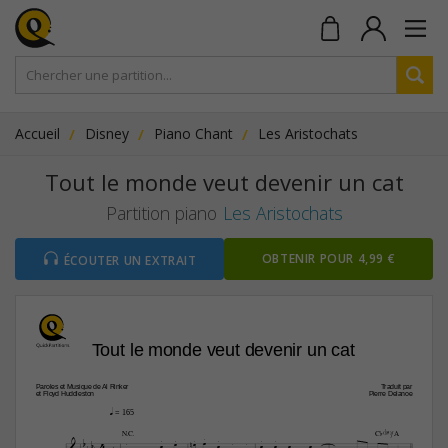
Accueil
Disney
Piano Chant
Les Aristochats
Tout le monde veut devenir un cat
Partition piano
Les Aristochats
OBTENIR POUR 4,99 €
ÉCOUTER UN EXTRAIT
Tout le monde veut devenir un cat
Paroles et Musique de Al Rinker
Traduit par
et Floyd Huddleston 
Pierre Delanoe
q
 = 165

µ
C¨(b5)/A







4

























