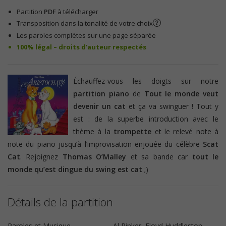
Partition
PDF
à télécharger
Transposition dans la tonalité de votre choix
Les paroles complètes sur une page séparée
100% légal – droits d’auteur respectés
Échauffez-vous les doigts sur notre
partition piano
de
Tout le monde veut
devenir un cat
et ça va swinguer ! Tout y
est : de la superbe introduction avec le
thème à la
trompette
et le relevé note à
note du piano jusqu’à l’improvisation enjouée du célèbre
Scat
Cat
. Rejoignez
Thomas O’Malley
et sa bande car
tout le
monde qu’est dingue du swing est cat
;)
Détails de la partition
Paroles et Musique
Al Rinker, Floyd Huddleston