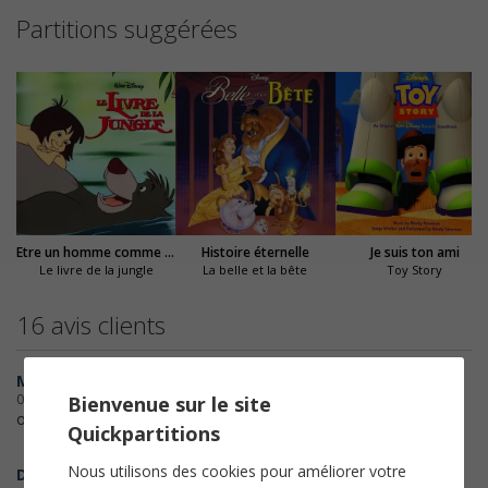
Partitions suggérées
Etre un homme comme vous
Histoire éternelle
Je suis ton ami
Le livre de la jungle
La belle et la bête
Toy Story
16 avis clients
MamyDO""
08-10-2022
Bienvenue sur le site
ok plus qu'a travailler
Quickpartitions
Nous utilisons des cookies pour améliorer votre
Doulos