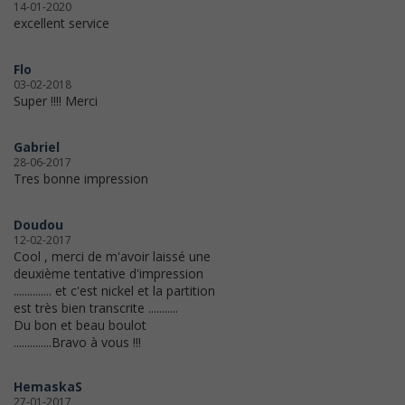
14-01-2020
excellent service
Flo
03-02-2018
Super !!!! Merci
Gabriel
28-06-2017
Tres bonne impression
Doudou
12-02-2017
Cool , merci de m'avoir laissé une
deuxième tentative d'impression
.............. et c'est nickel et la partition
est très bien transcrite ...........
Du bon et beau boulot
..............Bravo à vous !!!
HemaskaS
27-01-2017