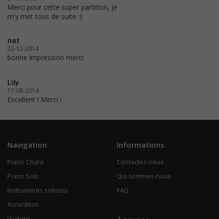
Merci pour cette super partition, je
m'y met tous de suite :)
nat
22-12-2014
bonne impression merci
Lily
17-08-2014
Excellent ! Merci !
Navigation
Informations
Piano Chant
Contactez-nous
Piano Solo
Qui sommes-nous
Instruments solistes
FAQ
Accordéon
Guitare