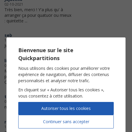
02-10-2021
Très bien, merci ! Y'a plus qu' à
arranger ça pour quatuor ou mieux
: quintette ...
seb
19-03-2021
Juste Parfait
Bienvenue sur le site
Quickpartitions
liluthiel
03-06-2020
Nous utilisons des cookies pour améliorer votre
Merci pour cette magnifique
expérience de navigation, diffuser des contenus
partition.
personnalisés et analyser notre trafic.
Qualité prix au top
En cliquant sur « Autoriser tous les cookies »,
vous consentez à cette utilisation.
tim
04-04-2020
merci. Bonne impression.
Autoriser tous les cookies
Continuer sans accepter
rose
16-03-2020