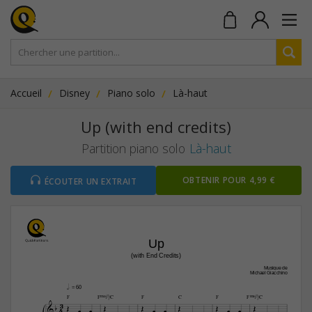
Accueil
Disney
Piano solo
Là-haut
Up (with end credits)
Partition piano solo
Là-haut
OBTENIR POUR 4,99 €
ÉCOUTER UN EXTRAIT
Up
(with End Credits)
Musique de
Michael Giacchino
h.
 = 60
F
FŒ„Š7/C
F
C
F
FŒ„Š7/C
3







4












