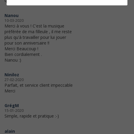
qualité satisfaisante
Nanou
10-03-2020
Merci à vous ! C'est la musique
préférée de ma filleule , il me reste
plus qu'à travailler pour lui jouer
pour son anniversaire !!
Merci Beaucoup !
Bien cordialement .
Nanou :)
Niniloz
27-02-2020
Parfait, et service client impeccable
Merci
GrégM
15-01-2020
Simple, rapide et pratique :-)
alain