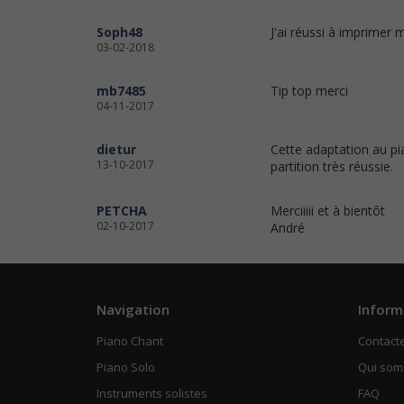
Soph48
J'ai réussi à imprimer 
03-02-2018
mb7485
Tip top merci
04-11-2017
dietur
Cette adaptation au pi
13-10-2017
partition très réussie.
PETCHA
Merciiiii et à bientôt
02-10-2017
André
Navigation
Inform
Piano Chant
Contact
Piano Solo
Qui so
Instruments solistes
FAQ