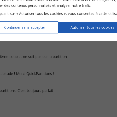
ser des contenus personnalisés et analyser notre trafic.
iquant sur « Autoriser tous les cookies », vous consentez à cette utilis
Hakuna Matata
Histoire éternelle
Je suis ton meilleur 
Continuer sans accepter
Autoriser tous les cookies
Le Roi Lion
La belle et la bête
Aladdin
e couplet ne soit pas sur la partition.
itude ! Merci QuickPartitions !
artitions. C'est toujours parfait