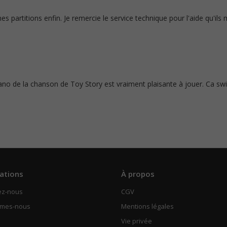
mes partitions enfin. Je remercie le service technique pour l'aide qu'ils
ano de la chanson de Toy Story est vraiment plaisante à jouer. Ca sw
ations
À propos
ez-nous
CGV
mmes-nous
Mentions légales
Vie privée