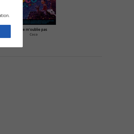
ation.
ami
Ne m'oublie pas
Coco