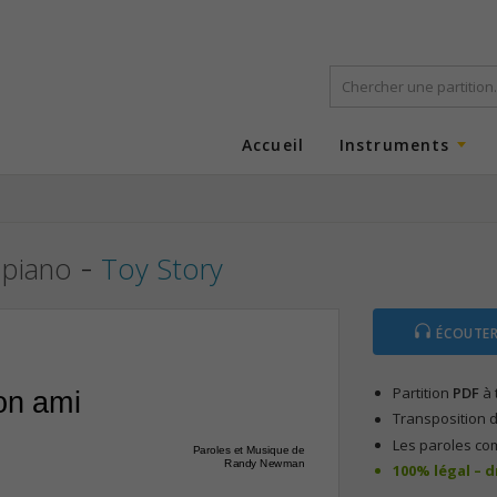
Accueil
Instruments
-
 piano
Toy Story
ÉCOUTER
Partition
PDF
à 
ton ami
Transposition d
Les paroles co
Paroles et Musique de
Randy Newman
100% légal – 