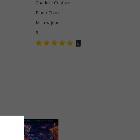
Charlelie Couture
Piano Chant
Mi♭ majeur
s
5
5