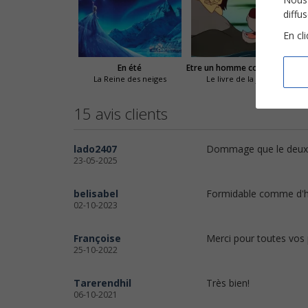
diffu
En cl
En été
Etre un homme comme vous
La Reine des neiges
Le livre de la jungle
15 avis clients
lado2407
Dommage que le deuxièm
23-05-2025
belisabel
Formidable comme d'hab
02-10-2023
Françoise
Merci pour toutes vos p
25-10-2022
Tarerendhil
Très bien!
06-10-2021