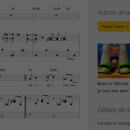
B7
E¨/B¨
D/B¨
B¨7
Autres arr


Piano Chant











































D/B¨
E¨
D/B¨










Buzz et Woody
Ton
a
mi
c’est
moi
-

Je suis ton ami
!


























Détails de l



Paroles et Musiq