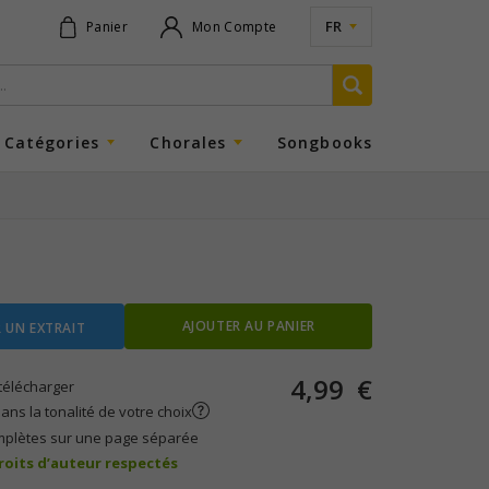
FR
Panier
Mon Compte
Catégories
Chorales
Songbooks
AJOUTER AU PANIER
 UN EXTRAIT
4,99
€
télécharger
ans la tonalité de votre choix
mplètes sur une page séparée
droits d’auteur respectés