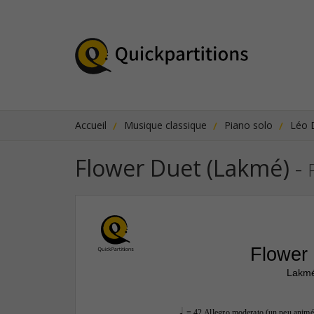
Accueil
Musique classique
Piano solo
Léo 
Flower Duet (Lakmé)
-
Flower
Lakm
q.
 = 42 
Allegro moderato (un peu animé