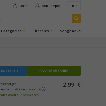
FR
Panier
Mon Compte
Catégories
Chorales
Songbooks
AJOUTER AU PANIER
 UN EXTRAIT
2,99
€
télécharger
ans la tonalité de votre choix
droits d’auteur respectés