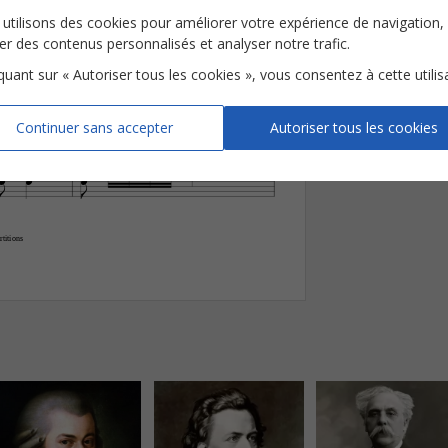









utilisons des cookies pour améliorer votre expérience de navigation,
ser des contenus personnalisés et analyser notre trafic.
iquant sur « Autoriser tous les cookies », vous consentez à cette utilis



















Continuer sans accepter
Autoriser tous les cookies



sf











titions