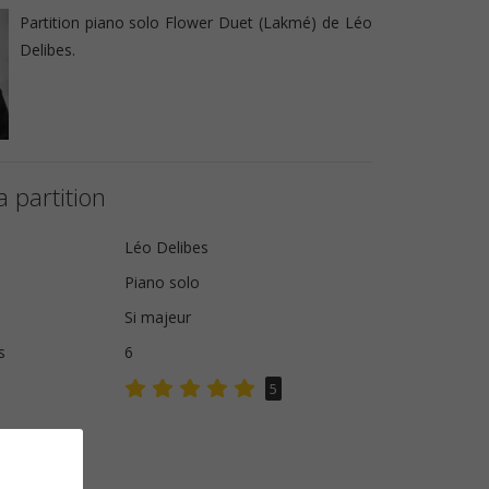
Partition piano solo Flower Duet (Lakmé) de Léo
Delibes.
a partition
Léo Delibes
Piano solo
Si majeur
s
6
5