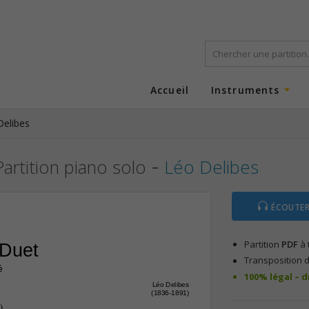
Accueil
Instruments
Delibes
-
Partition piano solo
Léo Delibes
ÉCOUTER
Partition
PDF
à 
 Duet
Transposition d
é
100% légal – 
Léo Delibes
(1836-1891)
)