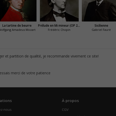
La tartine de beurre
Prélude en Mi mineur (OP 28 N°4)
Sicilienne
Wolfgang Amadeus Mozart
Frédéric Chopin
Gabriel Fauré
ger et partition de qualité, je recommande vivement ce site!
 essais merci de votre patience
ations
À propos
ez-nous
CGV