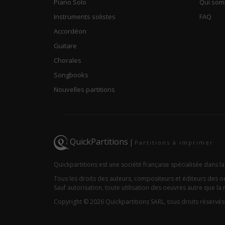
Piano Solo
Qui so
Instruments solistes
FAQ
Accordéon
Guitare
Chorales
Songbooks
Nouvelles partitions
QuickPartitions
|
Partitions à imprimer
Quickpartitions est une société française spécialisée dans la
Tous les droits des auteurs, compositeurs et éditeurs des 
Sauf autorisation, toute utilisation des oeuvres autre que la r
Copyright © 2026 Quickpartitions SARL, tous droits réservés